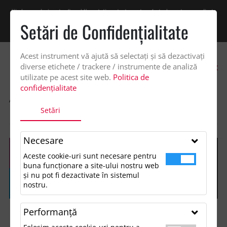
Vindem exclusiv catre firme! Ne puteti contacta pentru oferta de pret personalizata
pe office@updateadv.ro. Pentru comenzile plasate pe site va putem acorda un
Setări de Confidenţialitate
discount suplimentar de 2% -
Cumpără acum!
Acest instrument vă ajută să selectați și să dezactivați
0
diverse etichete / trackere / instrumente de analiză
utilizate pe acest site web.
Politica de
confidențialitate
ACASA
SHOP
ACCESORII TECH SI GADGETURI
Setări
MAPA A4 CU INCARCATOR
Necesare
Aceste cookie-uri sunt necesare pentru
buna funcționare a site-ului nostru web
și nu pot fi dezactivate în sistemul
nostru.
Performanţă