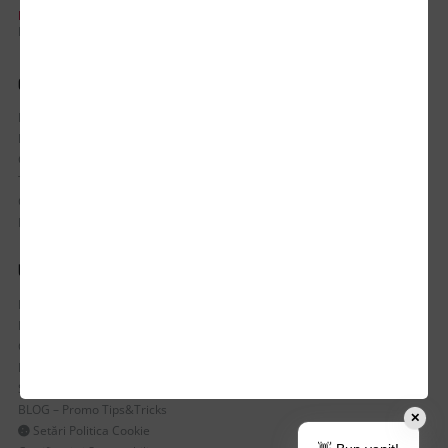
PROGRAM DE LUCRU:
Luni-Vineri / 8:30 - 17:30
CONTUL MEU
Istoric comenzi
Mostre si Conditii Retur Marfa
Cum comanzi
Termen de livrare
Costuri de livrare
Politica de returnare a produselor
UTILE
Despre Noi
Echipa Update Advertising
CSR si Implicare sociala
Branduri partenere
Suport dedicat si Intrebari frecvente
BLOG – Promo Tips&Tricks
✕
Setări Politica Cookie