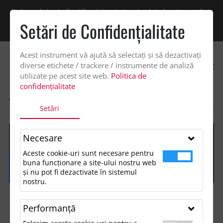
Vindem exclusiv catre firme! Ne puteti contacta pentru oferta de pret personalizata
pe office@updateadv.ro. Pentru comenzile plasate pe site va putem acorda un
Setări de Confidenţialitate
discount suplimentar de 2% -
Cumpără acum!
Acest instrument vă ajută să selectați și să dezactivați
0
diverse etichete / trackere / instrumente de analiză
utilizate pe acest site web.
Politica de
confidențialitate
ACASA
SHOP
FĂRĂ CATEGORIE
MARK TWAIN BALLPEN
Setări
Necesare
Aceste cookie-uri sunt necesare pentru
buna funcționare a site-ului nostru web
și nu pot fi dezactivate în sistemul
nostru.
Performanţă