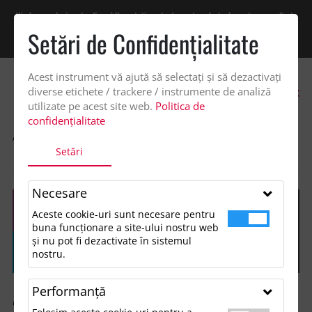
Vindem exclusiv catre firme! Ne puteti contacta pentru oferta de pret personalizata
pe office@updateadv.ro. Pentru comenzile plasate pe site va putem acorda un
Setări de Confidenţialitate
discount suplimentar de 2% -
Cumpără acum!
Acest instrument vă ajută să selectați și să dezactivați
0
diverse etichete / trackere / instrumente de analiză
utilizate pe acest site web.
Politica de
confidențialitate
ACASA
SHOP
IMBRACAMINTE SI ACCESORII
Setări
ACCESORII IMBRACAMINTE
Necesare
Aceste cookie-uri sunt necesare pentru
buna funcționare a site-ului nostru web
și nu pot fi dezactivate în sistemul
nostru.
Performanţă
Accesorii Imbracaminte