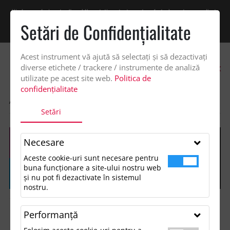
Vindem exclusiv catre firme! Ne puteti contacta pentru oferta de pret personalizata
pe office@updateadv.ro. Pentru comenzile plasate pe site va putem acorda un
Setări de Confidenţialitate
discount suplimentar de 2% -
Cumpără acum!
Acest instrument vă ajută să selectați și să dezactivați
0
diverse etichete / trackere / instrumente de analiză
utilizate pe acest site web.
Politica de
confidențialitate
ACASA
SHOP
ACCESORII BIROU
NOTITE CU ADEZIV, PENNOT
Setări
Necesare
Aceste cookie-uri sunt necesare pentru
buna funcționare a site-ului nostru web
și nu pot fi dezactivate în sistemul
nostru.
Performanţă