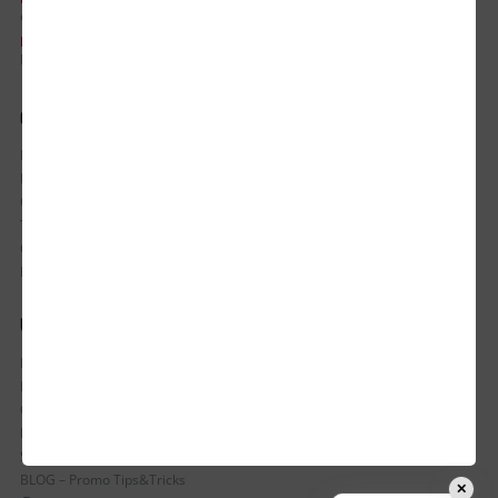
office@updateadv.ro
PROGRAM DE LUCRU:
Luni-Vineri / 8:30 - 17:30
CONTUL MEU
Istoric comenzi
Mostre si Conditii Retur Marfa
Cum comanzi
Termen de livrare
Costuri de livrare
Politica de returnare a produselor
UTILE
Despre Noi
Echipa Update Advertising
CSR si Implicare sociala
Branduri partenere
Suport dedicat si Intrebari frecvente
BLOG – Promo Tips&Tricks
✕