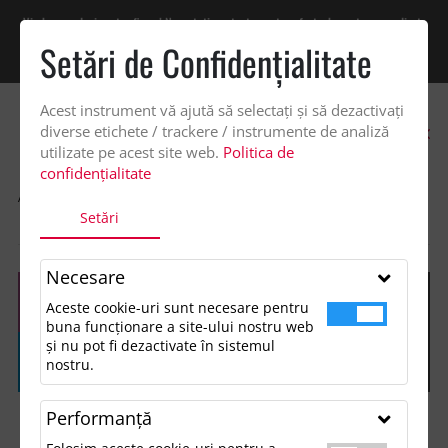
Vindem exclusiv catre firme! Ne puteti contacta pentru oferta de pret personalizata
pe office@updateadv.ro. Pentru comenzile plasate pe site va putem acorda un
Setări de Confidenţialitate
discount suplimentar de 2% -
Cumpără acum!
Acest instrument vă ajută să selectați și să dezactivați
0
diverse etichete / trackere / instrumente de analiză
utilizate pe acest site web.
Politica de
confidențialitate
ACASA
SHOP
LIFESTYLE SI TIMP LIBER
Setări
OCHELARI DE SOARE SUN RAY DIN PLASTIC OCEANIC SI BAMBUS
Necesare
Aceste cookie-uri sunt necesare pentru
buna funcționare a site-ului nostru web
și nu pot fi dezactivate în sistemul
nostru.
Performanţă