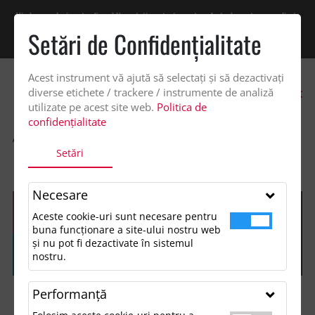
Vindem exclusiv catre firme! Ne puteti contacta pentru oferta de pret personalizata
pe office@updateadv.ro. Pentru comenzile plasate pe site va putem acorda un
Setări de Confidenţialitate
discount suplimentar de 2% -
Cumpără acum!
Acest instrument vă ajută să selectați și să dezactivați
0
diverse etichete / trackere / instrumente de analiză
utilizate pe acest site web.
Politica de
confidențialitate
ACASA
SHOP
ACCESORII MANCARE SI BAUTURA
Setări
PAHAR DE HARTIE, 340 ML, PAPCAP L
Necesare
Aceste cookie-uri sunt necesare pentru
buna funcționare a site-ului nostru web
și nu pot fi dezactivate în sistemul
nostru.
Performanţă