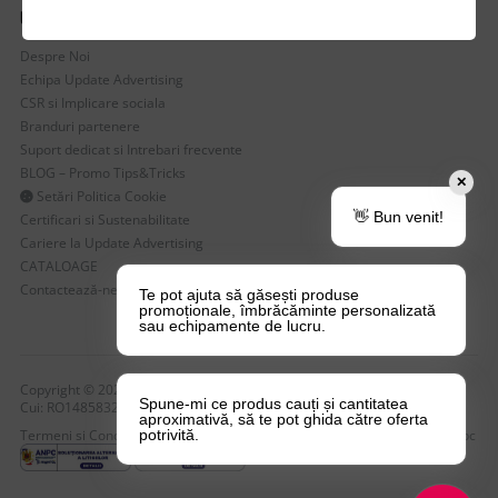
UTILE
Despre Noi
Echipa Update Advertising
CSR si Implicare sociala
Branduri partenere
Suport dedicat si Intrebari frecvente
BLOG – Promo Tips&Tricks
✕
Setări Politica Cookie
👋 Bun venit!
Certificari si Sustenabilitate
Cariere la Update Advertising
CATALOAGE
Contactează-ne
Te pot ajuta să găsești produse
promoționale, îmbrăcăminte personalizată
sau echipamente de lucru.
Copyright © 2026 Update Advertising SRL. Toate drepturile rezervate!
Spune-mi ce produs cauți și cantitatea
Cui: RO14858323 , nr. Reg: J40/4749/2004
aproximativă, să te pot ghida către oferta
Termeni si Conditii
Politica de Confidentialitate
Politica de Cookie-uri
Anpc
potrivită.