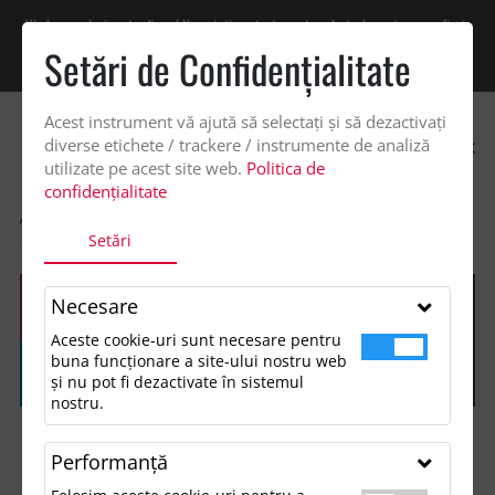
Vindem exclusiv catre firme! Ne puteti contacta pentru oferta de pret personalizata
pe office@updateadv.ro. Pentru comenzile plasate pe site va putem acorda un
Setări de Confidenţialitate
discount suplimentar de 2% -
Cumpără acum!
Acest instrument vă ajută să selectați și să dezactivați
0
diverse etichete / trackere / instrumente de analiză
utilizate pe acest site web.
Politica de
confidențialitate
ACASA
SHOP
ACCESORII BIROU
PIX DIN ABS PRIN RASUCIRE
Setări
Necesare
Aceste cookie-uri sunt necesare pentru
buna funcționare a site-ului nostru web
și nu pot fi dezactivate în sistemul
nostru.
Performanţă