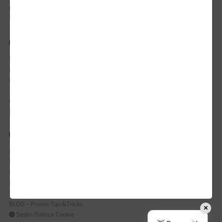
PROGRAM DE LUCRU:
Luni-Vineri / 8:30 - 17:30
CONTUL MEU
Istoric comenzi
Mostre si Conditii Retur Marfa
Cum comanzi
Termen de livrare
Costuri de livrare
Politica de returnare a produselor
UTILE
Despre Noi
Echipa Update Advertising
CSR si Implicare sociala
Branduri partenere
Suport dedicat si Intrebari frecvente
BLOG – Promo Tips&Tricks
✕
Setări Politica Cookie