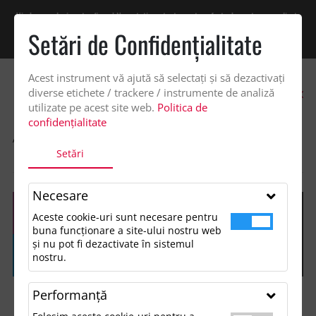
Vindem exclusiv catre firme! Ne puteti contacta pentru oferta de pret personalizata
pe office@updateadv.ro. Pentru comenzile plasate pe site va putem acorda un
Setări de Confidenţialitate
discount suplimentar de 2% -
Cumpără acum!
Acest instrument vă ajută să selectați și să dezactivați
0
diverse etichete / trackere / instrumente de analiză
utilizate pe acest site web.
Politica de
confidențialitate
ACASA
SHOP
FĂRĂ CATEGORIE
Setări
PLASTIC PEN WITH TIRE PATTERNS
Necesare
Aceste cookie-uri sunt necesare pentru
buna funcționare a site-ului nostru web
și nu pot fi dezactivate în sistemul
nostru.
Performanţă