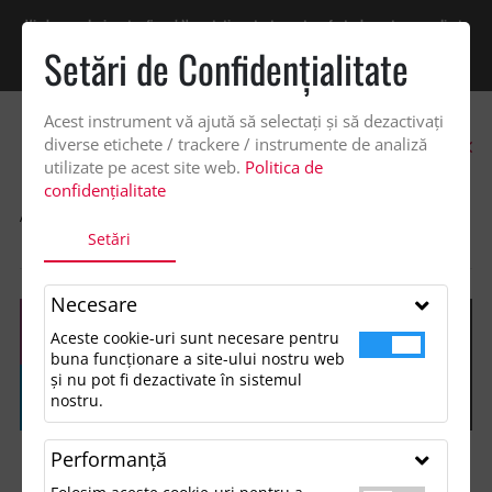
Vindem exclusiv catre firme! Ne puteti contacta pentru oferta de pret personalizata
pe office@updateadv.ro. Pentru comenzile plasate pe site va putem acorda un
Setări de Confidenţialitate
discount suplimentar de 2% -
Cumpără acum!
Acest instrument vă ajută să selectați și să dezactivați
0
diverse etichete / trackere / instrumente de analiză
utilizate pe acest site web.
Politica de
confidențialitate
ACASA
SHOP
ACCESORII BIROU
Setări
PLASTIC TWIST PEN, IDEAL FOR DIARIES
Necesare
Aceste cookie-uri sunt necesare pentru
buna funcționare a site-ului nostru web
și nu pot fi dezactivate în sistemul
nostru.
Performanţă