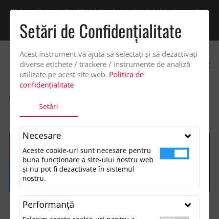
Vindem exclusiv catre firme! Ne puteti contacta pentru oferta de pret personalizata
pe office@updateadv.ro. Pentru comenzile plasate pe site va putem acorda un
Setări de Confidenţialitate
discount suplimentar de 2% -
Cumpără acum!
Acest instrument vă ajută să selectați și să dezactivați
0
diverse etichete / trackere / instrumente de analiză
utilizate pe acest site web.
Politica de
confidențialitate
ACASA
SHOP
ACCESORII MANCARE SI BAUTURA
Setări
PRIXTON TEMPO 300 ML SMART MUG
Necesare
Aceste cookie-uri sunt necesare pentru
buna funcționare a site-ului nostru web
și nu pot fi dezactivate în sistemul
nostru.
Performanţă