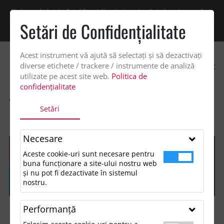
Vindem exclusiv catre firme! Ne puteti contacta pentru oferta de pret personalizata
pe office@updateadv.ro. Pentru comenzile plasate pe site va putem acorda un
Setări de Confidenţialitate
discount suplimentar de 2% -
Cumpără acum!
Acest instrument vă ajută să selectați și să dezactivați
0
diverse etichete / trackere / instrumente de analiză
utilizate pe acest site web.
Politica de
confidențialitate
ACASA
SHOP
GENTI SI VOIAJ
Setări
PUNGA CADOU MEDIE DIN HARTIE
Necesare
Aceste cookie-uri sunt necesare pentru
buna funcționare a site-ului nostru web
și nu pot fi dezactivate în sistemul
nostru.
Performanţă