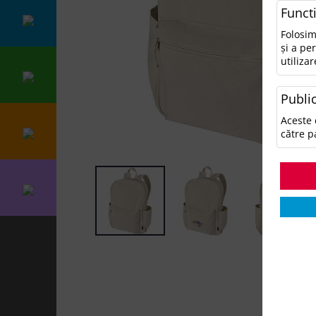
Funct
Folosim
și a pe
utilizar
Public
Aceste 
către p