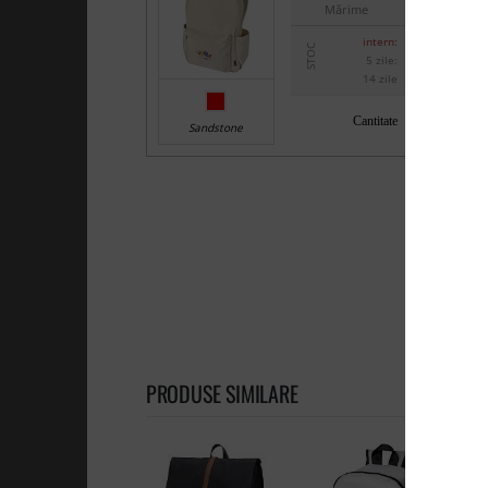
Mărime
intern:
STOC
5 zile:
14 zile
Cantitate
Sandstone
PRODUSE SIMILARE