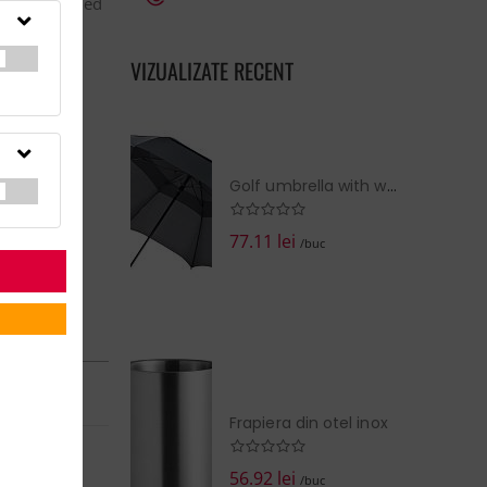
cludes a padded
VIZUALIZATE RECENT
Golf umbrella with windscreen
77.11 lei
/buc
RN în:
14 zile
la cerere
Frapiera din otel inox
EZI COŞUL
56.92 lei
/buc