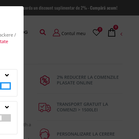
 site va putem acorda un discount suplimentar de 2% -
Cumpără acum!
0
0
AGE
BLOG
Contul meu
rackere /
itate
2% REDUCERE LA COMENZILE
PLASATE ONLINE
TRANSPORT GRATUIT LA
COMENZI > 1500LEI
t canvas with a
backpack
PERSONALIZARE LA CERERE