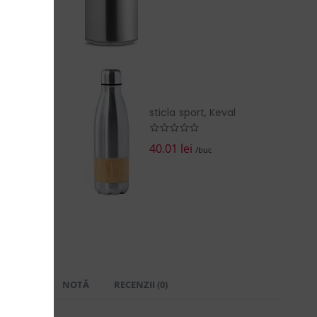
sticla sport, Keval
40.01 lei
/buc
 LIVRARE
NOTĂ
RECENZII (0)