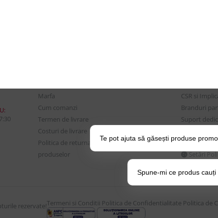
CONTUL MEU
UTILE
Istoric comenzi
Despre Noi
Mostre si Conditii Retur
Echipa Updat
Marfa
CSR si Implic
Cum comanzi
Branduri pa
U:
17:30
Termen de livrare
Suport dedica
Costuri de livrare
frecvente
Te pot ajuta să găsești produse promo
Politica de returnare a
BLOG – Prom
produselor
Setări Pol
Spune-mi ce produs cauți și
Termeni si Conditii
Politica de Confidentialitate
Politica de 
urile rezervate!