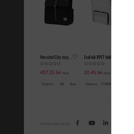
Herschel City recycled backpack 16L
EcoFold RPET foldable backpack 15L
407.35 lei
20.45 lei
99
/buc
/buc
Extern:
86
Buc
Extern:
11968
Buc
Ex
Urmăreşte-ne pe: