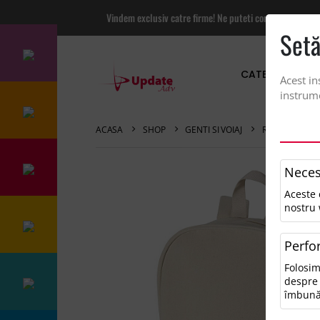
Vindem exclusiv catre firme! Ne puteti contacta pentru
Setă
CATEGORII PRO
Acest in
instrume
ACASA
SHOP
GENTI SI VOIAJ
RECANVAS 15.
Neces
Aceste 
nostru 
Perfo
Folosim
despre 
îmbună