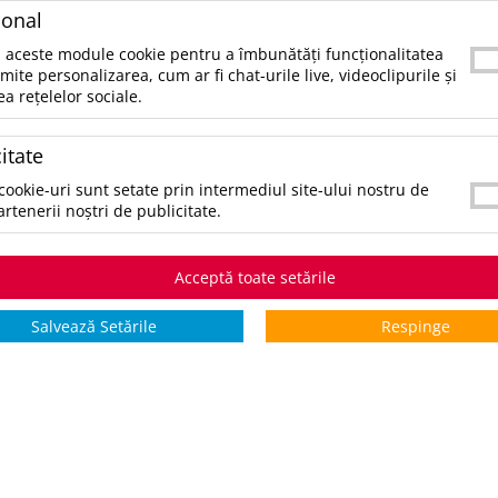
combines style with everyday practicality. It in
ional
15.6 laptop compartment with an...
 aceste module cookie pentru a îmbunătăți funcționalitatea
rmite personalizarea, cum ar fi chat-urile live, videoclipurile și
SKU:
UPD13012406
ea rețelelor sociale.
CATEGORII:
GENTI SI VOIAJ
itate
CULORI:
cookie-uri sunt setate prin intermediul site-ului nostru de
SELECTAŢI CULOAREA PENTRU A VIZUALIZA STOCUL:
artenerii noștri de publicitate.
*stoc pe toate culorile:
6087
S
Acceptă toate setările
STOCURI pentru culoarea:
Sandstone
Salvează Setările
Respinge
Stoc INTERN
Stoc EXTE
5 zile
0
1342
*zile lucrătoare
COMANDĂ PRODUSUL
V