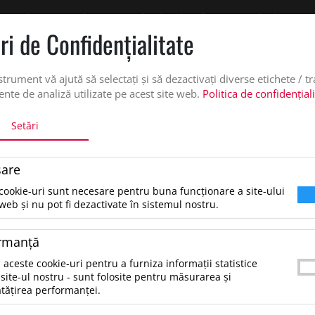
 oferta de pret personalizata pe office@updateadv.ro. Pentru comenzile plasate pe
ri de Confidenţialitate
DUSE
SERVICII PERSONALIZARE
DESPRE NOI
CATALO
strument vă ajută să selectați și să dezactivați diverse etichete / t
nte de analiză utilizate pe acest site web.
Politica de confidențial
Setări
6” GRS RECYCLED CITY BACKPACK 16L
are
Recanvas 15.6” GRS recycled
cookie-uri sunt necesare pentru buna funcționare a site-ului
city backpack 16L, Sandstone
web și nu pot fi dezactivate în sistemul nostru.
rmanţă
65.13 lei
*Preţul afişat NU include TVA
/buc
 aceste cookie-uri pentru a furniza informații statistice
site-ul nostru - sunt folosite pentru măsurarea și
Made from GRS certified recycled water-repellen
tățirea performanței.
colour-matched RPET lining, the Recanvas city 