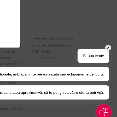
Certificari si Sustenabilitate
e Advertising
Cariere la Update Advertising
✕
are sociala
CATALOAGE
👋 Bun venit!
rtenere
Contactează-ne
t si Intrebari
ționale, îmbrăcăminte personalizată sau echipamente de lucru.
o Tips&Tricks
itica Cookie
 cantitatea aproximativă, să te pot ghida către oferta potrivită.
Cookie-uri
Anpc