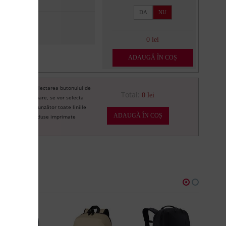
DA
NU
0 lei
ADAUGĂ ÎN COȘ
Prin selectarea butonului de
re
Total:
0 lei
imprimare, se vor selecta
corespunzător toate liniile
ADAUGĂ ÎN COȘ
de produse imprimate
U