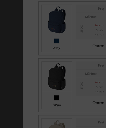
Preț
Mărime
intern:
STOC
5 zile:
14 zile
Cantitate
Navy
Preț
Mărime
intern:
STOC
5 zile:
14 zile
Cantitate
Negru
Preț