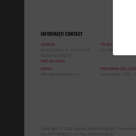
INFORMAŢII CONTACT
ADRESA
TELEFON:
Strada Doina nr. 9, Sector 5,
021.336.03.32
Bucuresti, 052151
Vezi pe Harta
EMAIL:
PROGRAM DE LUCR
office@updateadv.ro
Luni-Vineri / 8:30 - 
Copyright © 2026 Update Advertising SRL. Toate drept
Cui: RO14858323 , nr. Reg: J40/4749/2004