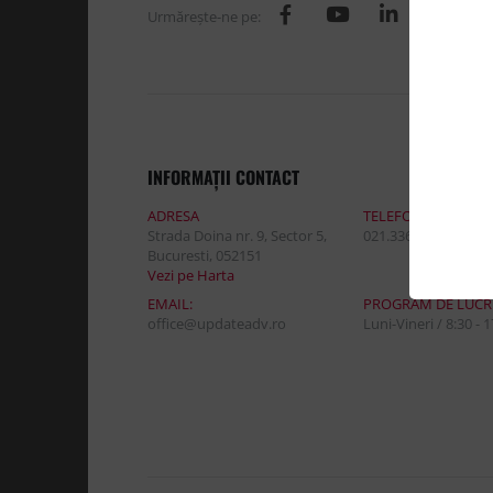
Urmăreşte-ne pe:
INFORMAŢII CONTACT
ADRESA
TELEFON:
Strada Doina nr. 9, Sector 5,
021.336.03.32
Bucuresti, 052151
Vezi pe Harta
EMAIL:
PROGRAM DE LUCR
office@updateadv.ro
Luni-Vineri / 8:30 - 