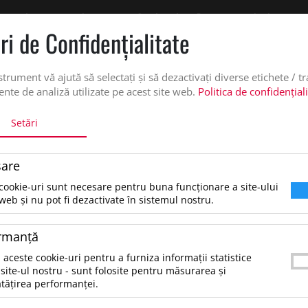
 oferta de pret personalizata pe office@updateadv.ro. Pentru comenzile plasate pe
ri de Confidenţialitate
DUSE
SERVICII PERSONALIZARE
DESPRE NOI
CATALO
strument vă ajută să selectați și să dezactivați diverse etichete / t
nte de analiză utilizate pe acest site web.
Politica de confidențial
Setări
RULETA BRELOC, LEVEL
are
Ruleta breloc, Level, Alb
cookie-uri sunt necesare pentru buna funcționare a site-ului
web și nu pot fi dezactivate în sistemul nostru.
2.27 lei
*Preţul afişat NU include TVA
/buc
rmanţă
Breloc cu ruleta 1 m. Material plastic.Material
 aceste cookie-uri pentru a furniza informații statistice
1:PlasticDimensiune:43×42×9 mmGreutate:19g
site-ul nostru - sunt folosite pentru măsurarea și
tățirea performanței.
origine:CN