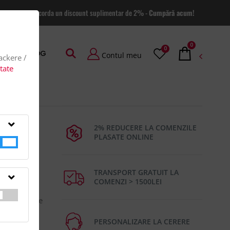
 site va putem acorda un discount suplimentar de 2% -
Cumpără acum!
0
0
AGE
BLOG
Contul meu
rackere /
itate
2% REDUCERE LA COMENZILE
PLASATE ONLINE
TRANSPORT GRATUIT LA
COMENZI > 1500LEI
rameTara de
PERSONALIZARE LA CERERE