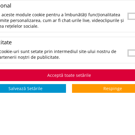
SKU:
UPDAP844017-01
ional
CATEGORII:
UNELTE SI ACCESORII PRACTICE
 aceste module cookie pentru a îmbunătăți funcționalitatea
rmite personalizarea, cum ar fi chat-urile live, videoclipurile și
ea rețelelor sociale.
CULORI:
SELECTAŢI CULOAREA PENTRU A VIZUALIZA STOCUL:
*stoc pe toate culorile:
20199
itate
cookie-uri sunt setate prin intermediul site-ului nostru de
artenerii noștri de publicitate.
STOCURI pentru culoarea:
Alb
Stoc INTERN
Stoc EXTE
Acceptă toate setările
5 zile
0
20199
Salvează Setările
Respinge
*zile lucrătoare
COMANDĂ PRODUSUL
V
ADAUGĂ ÎN WISHLIST