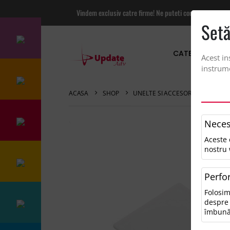
Vindem exclusiv catre firme! Ne puteti contacta pentru
Setă
CATEGORII PRO
Acest in
instrume
ACASA
SHOP
UNELTE SI ACCESORII PRACTICE
Neces
Aceste 
nostru 
Perfo
Folosim
despre 
îmbună