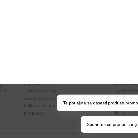
CONTUL MEU
UTILE
Istoric comenzi
Despre Noi
Mostre si Conditii Retur
Echipa Updat
Marfa
CSR si Implic
Cum comanzi
Branduri pa
U:
17:30
Termen de livrare
Suport dedica
Costuri de livrare
frecvente
Te pot ajuta să găsești produse promo
Politica de returnare a
BLOG – Prom
produselor
Setări Pol
Spune-mi ce produs cauți și