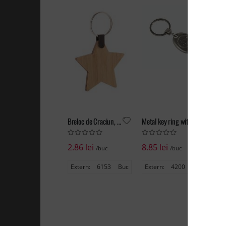
Breloc de Craciun, stea, Fjerny
Metal key ring with shopping trolley token in a black box
2.86 lei
8.85 lei
4.
/buc
/buc
Extern:
6153
Buc
Extern:
4200
Buc
Ex