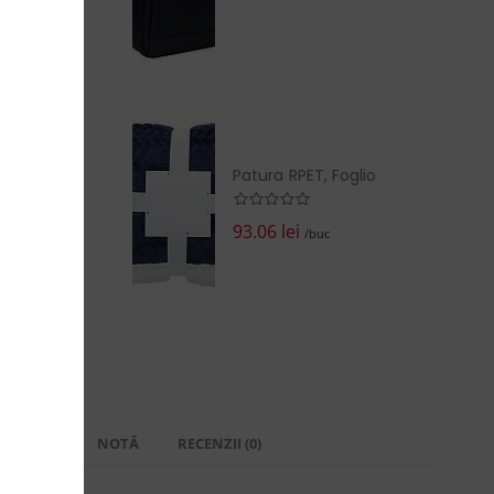
Patura RPET, Foglio
93.06 lei
/buc
 LIVRARE
NOTĂ
RECENZII (0)