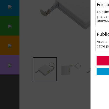
Funct
Folosim
și a pe
utilizar
Public
Aceste 
către p