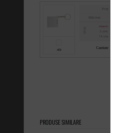
Preț
Mărime
intern:
STOC
5 zile:
14 zile
Cantitate
Alb
PRODUSE SIMILARE