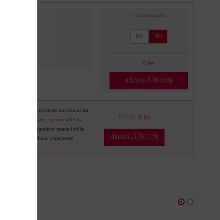
Personalizare
DA
NU
0 lei
ADAUGĂ ÎN COȘ
Prin selectarea butonului de
re
Total:
0 lei
imprimare, se vor selecta
corespunzător toate liniile
ADAUGĂ ÎN COȘ
de produse imprimate
U