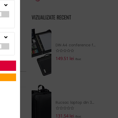
VIZUALIZATE RECENT
DIN A4 conference folder, ring
149.51 lei
/buc
RN în:
14 zile
la cerere
EZI COŞUL
Rucsac laptop din 300D RPET
131.54 lei
/buc