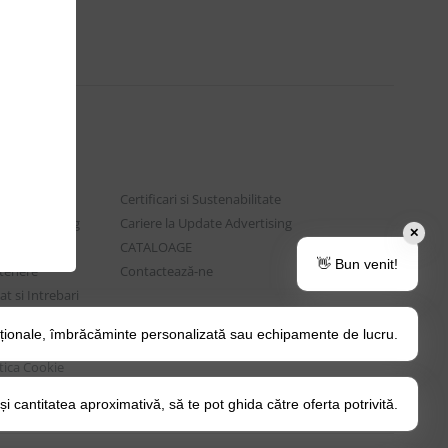
Certificari si Sustenabilitate
e Advertising
Cariere la Update Advertising
✕
are sociala
CATALOAGE
👋 Bun venit!
rtenere
Contactează-ne
t si Intrebari
ționale, îmbrăcăminte personalizată sau echipamente de lucru.
o Tips&Tricks
itica Cookie
 cantitatea aproximativă, să te pot ghida către oferta potrivită.