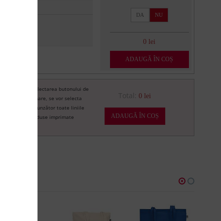
DA
NU
0 lei
ADAUGĂ ÎN COȘ
Prin selectarea butonului de
re
Total:
0 lei
imprimare, se vor selecta
corespunzător toate liniile
ADAUGĂ ÎN COȘ
de produse imprimate
U