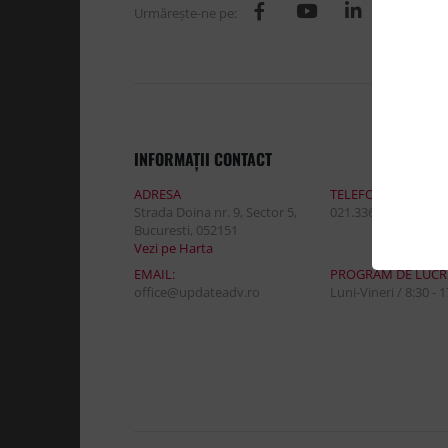
Urmăreşte-ne pe:
INFORMAŢII CONTACT
ADRESA
TELEFON:
Strada Doina nr. 9, Sector 5,
021.336.03.32
Bucuresti, 052151
Vezi pe Harta
EMAIL:
PROGRAM DE LUCR
office@updateadv.ro
Luni-Vineri / 8:30 - 