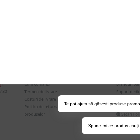
CONTUL MEU
UTILE
Istoric comenzi
Despre Noi
Mostre si Conditii Retur
Echipa Updat
Marfa
CSR si Implic
Cum comanzi
Branduri pa
U:
17:30
Termen de livrare
Suport dedica
Costuri de livrare
frecvente
Te pot ajuta să găsești produse promo
Politica de returnare a
BLOG – Prom
produselor
Setări Pol
Spune-mi ce produs cauți și