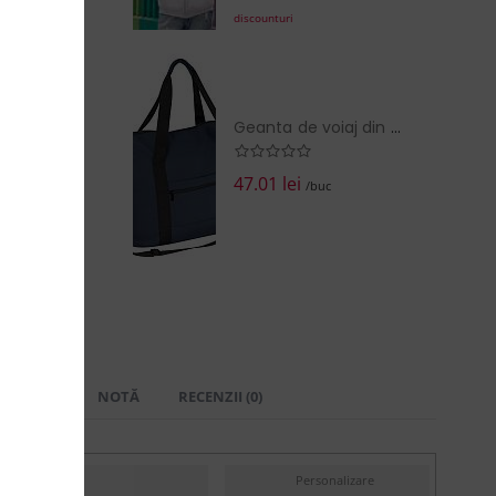
discounturi
Geanta de voiaj din bumbac reciclat
47.01 lei
/buc
 LIVRARE
NOTĂ
RECENZII (0)
Personalizare