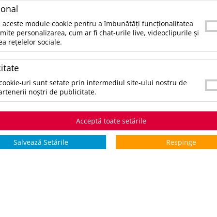
SKU:
UPDMO9595-13
ional
CATEGORII:
GENTI SI VOIAJ
 aceste module cookie pentru a îmbunătăți funcționalitatea
rmite personalizarea, cum ar fi chat-urile live, videoclipurile și
ea rețelelor sociale.
CULORI:
SELECTAŢI CULOAREA PENTRU A VIZUALIZA STOCUL:
*stoc pe toate culorile:
161705
itate
cookie-uri sunt setate prin intermediul site-ului nostru de
artenerii noștri de publicitate.
STOCURI pentru culoarea:
Bej
Stoc INTERN
Stoc EXTER
Acceptă toate setările
5 zile
0
161705
Salvează Setările
Respinge
*zile lucrătoare
COMANDĂ PRODUSUL
V
ADAUGĂ ÎN WISHLIST