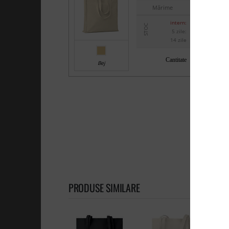
Mărime
intern:
STOC
5 zile:
14 zile
Cantitate
Bej
PRODUSE SIMILARE