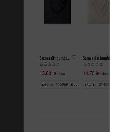
Sacosa din bumbac organic EU
Sacosa din bumbac organic EU
15.84 lei
14.78 lei
6.
/buc
/buc
Extern:
116969
Buc
Extern:
31491
Buc
Ex