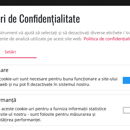
 oferta de pret personalizata pe office@updateadv.ro. Pentru comenzile plasate pe
ri de Confidenţialitate
DUSE
SERVICII PERSONALIZARE
DESPRE NOI
CATALO
strument vă ajută să selectați și să dezactivați diverse etichete / t
nte de analiză utilizate pe acest site web.
Politica de confidențial
Setări
UMBAC CU CLINI
are
Sacosa din bumbac cu clini, Be
cookie-uri sunt necesare pentru buna funcționare a site-ului
web și nu pot fi dezactivate în sistemul nostru.
6.25 lei
*Preţul afişat NU include TVA
/buc
rmanţă
Sacosa de cumparaturi din bumbac, cu manere l
 aceste cookie-uri pentru a furniza informații statistice
clini.140 gr/m².Dimensiune: 38X9X42 CMGreuta
site-ul nostru - sunt folosite pentru măsurarea și
tățirea performanței.
0,100KGTara de Origine: CN