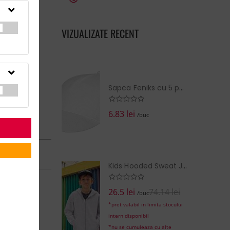
VIZUALIZATE RECENT
Sapca Feniks cu 5 panouri
6.83 lei
/buc
N în:
14 zile
la cerere
Kids Hooded Sweat Jacket
26.5 lei
74.14 lei
EZI COŞUL
/buc
*pret valabil in limita stocului
intern disponibil
*nu se cumuleaza cu alte