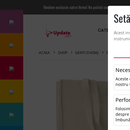
Vindem exclusiv catre firme! Ne puteti contacta pentru
Setă
CATEGORII PRO
Acest in
instrume
ACASA
SHOP
GENTI SI VOIAJ
SACOSA DIN B
Neces
Aceste 
nostru 
Perfo
Folosim
despre 
îmbună