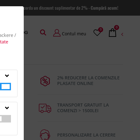
 site va putem acorda un discount suplimentar de 2% -
Cumpără acum!
0
0
AGE
BLOG
Contul meu
rackere /
itate
j
2% REDUCERE LA COMENZILE
PLASATE ONLINE
TRANSPORT GRATUIT LA
COMENZI > 1500LEI
ungi si
te:
PERSONALIZARE LA CERERE