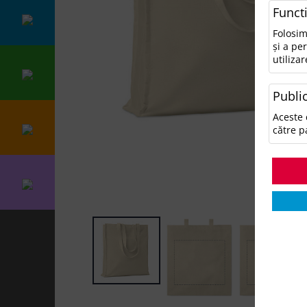
Funct
Folosim
și a pe
utilizar
Public
Aceste 
către p