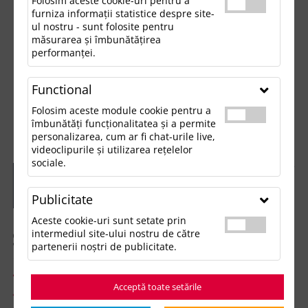
Folosim aceste cookie-uri pentru a
furniza informații statistice despre site-
ul nostru - sunt folosite pentru
măsurarea și îmbunătățirea
performanței.
Functional
Folosim aceste module cookie pentru a
îmbunătăți funcționalitatea și a permite
personalizarea, cum ar fi chat-urile live,
videoclipurile și utilizarea rețelelor
sociale.
Publicitate
Aceste cookie-uri sunt setate prin
Sapca CARGO, Negru
intermediul site-ului nostru de către
partenerii noștri de publicitate.
10.6 lei
26.65 lei
/buc
Acceptă toate setările
*pret valabil in limita stocului intern disponibil