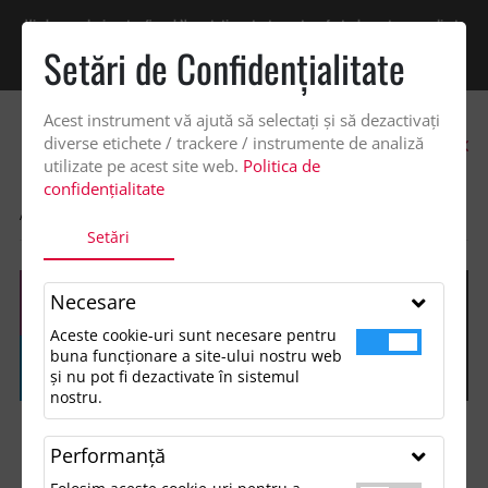
Vindem exclusiv catre firme! Ne puteti contacta pentru oferta de pret personalizata
pe office@updateadv.ro. Pentru comenzile plasate pe site va putem acorda un
Setări de Confidenţialitate
discount suplimentar de 2% -
Cumpără acum!
Acest instrument vă ajută să selectați și să dezactivați
0
diverse etichete / trackere / instrumente de analiză
utilizate pe acest site web.
Politica de
confidențialitate
ACASA
SHOP
FĂRĂ CATEGORIE
SAPCA CARGO
Setări
Necesare
Aceste cookie-uri sunt necesare pentru
buna funcționare a site-ului nostru web
și nu pot fi dezactivate în sistemul
nostru.
Performanţă