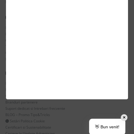
Luni-Vineri / 8:30 - 17:30
CONTUL MEU
Istoric comenzi
Mostre si Conditii Retur Marfa
Cum comanzi
Termen de livrare
Costuri de livrare
Politica de returnare a produselor
UTILE
Despre Noi
Echipa Update Advertising
CSR si Implicare sociala
Branduri partenere
Suport dedicat si Intrebari frecvente
BLOG – Promo Tips&Tricks
✕
Setări Politica Cookie
👋 Bun venit!
Certificari si Sustenabilitate
Cariere la Update Advertising