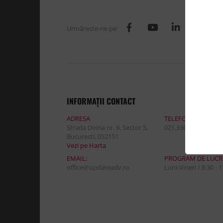
Urmăreşte-ne pe:
INFORMAŢII CONTACT
ADRESA
TELEFON:
Strada Doina nr. 9, Sector 5,
021.336.03.32
Bucuresti, 052151
Vezi pe Harta
EMAIL:
PROGRAM DE LUCR
office@updateadv.ro
Luni-Vineri / 8:30 - 