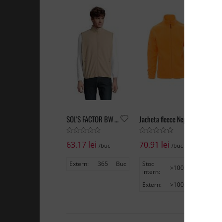
SOL'S FACTOR BW Rope 3XL
Jacheta fleece Nepal
63.17 lei
70.91 lei
70
/buc
/buc
Extern:
365
Buc
Stoc
St
>100
Buc
intern:
in
Extern:
>100
Buc
Ex