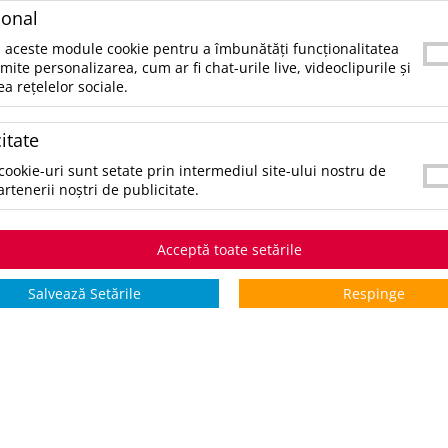
with contrasting zip pullersReinforcing tape at co
ional
bias binding at armholes and bottomFeatures:
 aceste module cookie pentru a îmbunătăți funcționalitatea
essential,unisex,anti pillUniverse: Basics,Outdoo
rmite personalizarea, cum ar fi chat-urile live, videoclipurile și
ea rețelelor sociale.
SKU:
UPD038221233XL
CATEGORII:
IMBRACAMINTE SI ACCESORII
,
JACHETE SI
itate
cookie-uri sunt setate prin intermediul site-ului nostru de
CULORI:
artenerii noștri de publicitate.
SELECTAŢI CULOAREA PENTRU A VIZUALIZA STOCUL:
*stoc pe toate culorile:
365
Acceptă toate setările
STOCURI pentru culoarea:
Rope
Salvează Setările
Respinge
Stoc
Stoc exter
Mărimi
Intern
5 Zile
3XL
0
la cerere
*zile lucrătoare