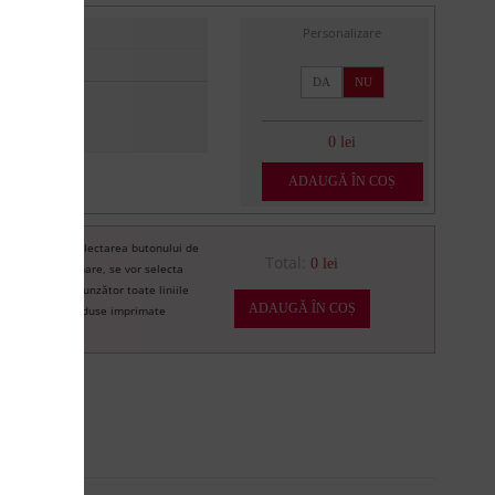
Personalizare
DA
NU
0 lei
ADAUGĂ ÎN COȘ
Prin selectarea butonului de
re
Total:
0 lei
imprimare, se vor selecta
corespunzător toate liniile
ADAUGĂ ÎN COȘ
de produse imprimate
U