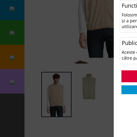
Funct
Folosim
și a pe
utilizar
Public
Aceste 
către p