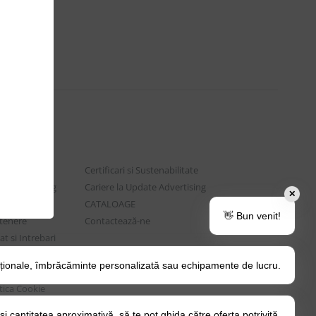
Certificari si Sustenabilitate
e Advertising
Cariere la Update Advertising
✕
are sociala
CATALOAGE
👋 Bun venit!
rtenere
Contactează-ne
t si Intrebari
ționale, îmbrăcăminte personalizată sau echipamente de lucru.
o Tips&Tricks
itica Cookie
 cantitatea aproximativă, să te pot ghida către oferta potrivită.