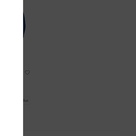
Brossard micro fleece full zip jacket
91 lei
/buc
ern:
6457
Buc