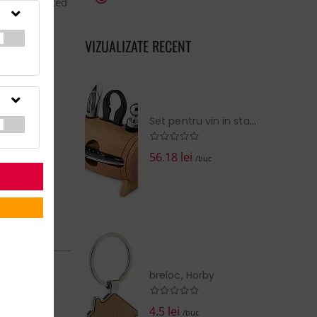
llarElasticated
rGender:...
VIZUALIZATE RECENT
 VESTE
Set pentru vin in stativ lemn
56.18 lei
/buc
n in:
7 Zile
365
breloc, Horby
4.5 lei
/buc