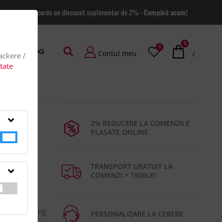
 site va putem acorda un discount suplimentar de 2% -
Cumpără acum!
0
0
AGE
BLOG
Contul meu
rackere /
itate
2% REDUCERE LA COMENZILE
PLASATE ONLINE
TRANSPORT GRATUIT LA
COMENZI > 1500LEI
l: 100%
ont zip opening
PERSONALIZARE LA CERERE