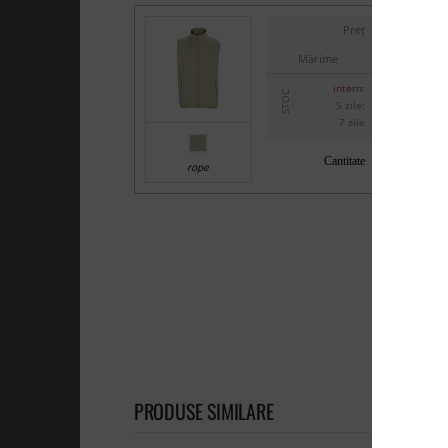
Preț
Mărime
intern:
STOC
5 zile:
7 zile
Cantitate
rope
PRODUSE SIMILARE