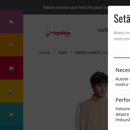
Vindem exclusiv catre firme! Ne puteti contacta pentru
Setă
CATEGORII PRO
Acest in
instrume
ACASA
SHOP
IMBRACAMINTE SI ACCESORII
Neces
Aceste 
nostru 
Perfo
Folosim
despre 
îmbună