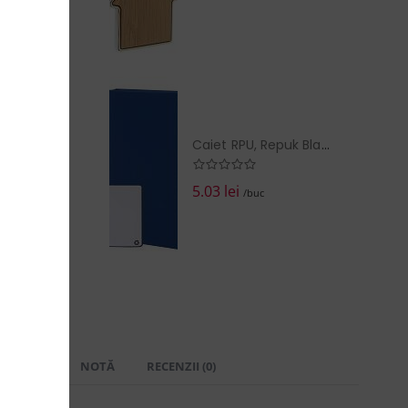
EZI COŞUL
Caiet RPU, Repuk Blank A6
5.03 lei
/buc
 LIVRARE
NOTĂ
RECENZII (0)