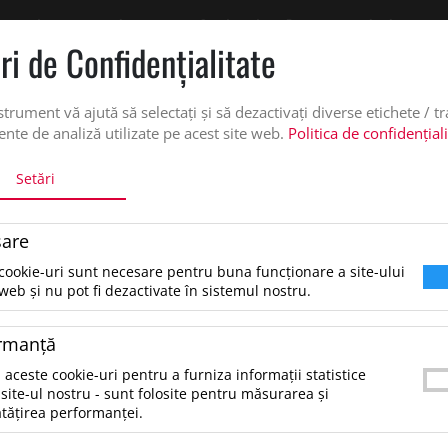
 oferta de pret personalizata pe office@updateadv.ro. Pentru comenzile plasate pe
ri de Confidenţialitate
DUSE
SERVICII PERSONALIZARE
DESPRE NOI
CATALO
strument vă ajută să selectați și să dezactivați diverse etichete / t
nte de analiză utilizate pe acest site web.
Politica de confidențial
Setări
JACHETE SI VESTE
SOL'S FACTOR BW ROPE 3XL
are
SOL'S FACTOR BW Rope 3XL,
cookie-uri sunt necesare pentru buna funcționare a site-ului
Rope
web și nu pot fi dezactivate în sistemul nostru.
rmanţă
63.17 lei
*Preţul afişat NU include TVA
/buc
 aceste cookie-uri pentru a furniza informații statistice
site-ul nostru - sunt folosite pentru măsurarea și
UNISEX MICROFLEECE ZIP BODYWARMERMateria
tățirea performanței.
recycled polyesterStyle: Side zip pockets and fr