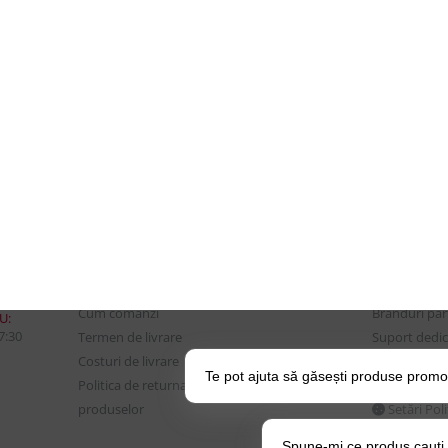
CONTUL MEU
UTILE
Istoric comenzi
Despre Noi
Mostre si Conditii Retur
Echipa Updat
Marfa
CSR si Implic
Cum comanzi
Branduri pa
U:
17:30
Termen de livrare
Suport dedica
Costuri de livrare
frecvente
Te pot ajuta să găsești produse promo
Politica de returnare a
BLOG – Prom
produselor
Setări Pol
Spune-mi ce produs cauți și