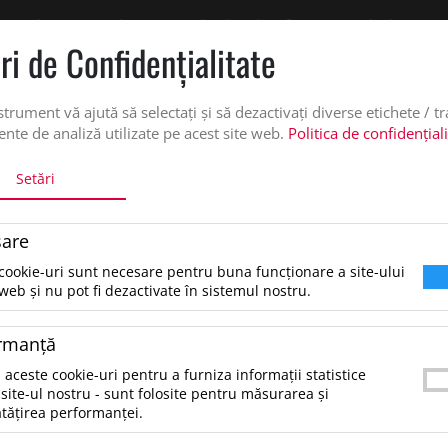
 oferta de pret personalizata pe office@updateadv.ro. Pentru comenzile plasate pe
ri de Confidenţialitate
DUSE
SERVICII PERSONALIZARE
DESPRE NOI
CATALO
strument vă ajută să selectați și să dezactivați diverse etichete / t
nte de analiză utilizate pe acest site web.
Politica de confidențial
Setări
A
SORT DE BUCATARIE
are
Sort de bucatarie, Negru
cookie-uri sunt necesare pentru buna funcționare a site-ului
web și nu pot fi dezactivate în sistemul nostru.
14.36 lei
*Preţul afişat NU include TVA
/buc
rmanţă
Sort ospatar, model scurt. 195 gr/m², 90% poli
 aceste cookie-uri pentru a furniza informații statistice
bumbac.Dimensiune: 90X40CMGreutate: 0,119
site-ul nostru - sunt folosite pentru măsurarea și
tățirea performanței.
Origine: CN