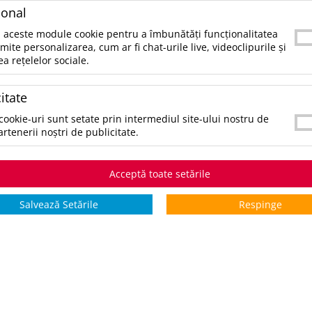
SKU:
UPDMO8305-03
ional
CATEGORII:
ACCESORII MANCARE SI BAUTURA
 aceste module cookie pentru a îmbunătăți funcționalitatea
rmite personalizarea, cum ar fi chat-urile live, videoclipurile și
ea rețelelor sociale.
CULORI:
SELECTAŢI CULOAREA PENTRU A VIZUALIZA STOCUL:
*stoc pe toate culorile:
9220
itate
cookie-uri sunt setate prin intermediul site-ului nostru de
artenerii noștri de publicitate.
STOCURI pentru culoarea:
Negru
Stoc INTERN
Stoc EXTE
Acceptă toate setările
5 zile
0
9220
Salvează Setările
Respinge
*zile lucrătoare
COMANDĂ PRODUSUL
V
ADAUGĂ ÎN WISHLIST