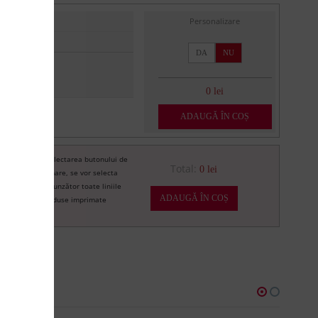
Personalizare
DA
NU
0 lei
ADAUGĂ ÎN COȘ
Prin selectarea butonului de
re
Total:
0 lei
imprimare, se vor selecta
corespunzător toate liniile
ADAUGĂ ÎN COȘ
de produse imprimate
U