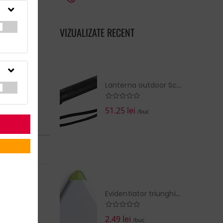
VIZUALIZATE RECENT
Lanterna outdoor Schwarzwolf cu curea
51.25 lei
/buc
RN în:
14 zile
la cerere
EZI COŞUL
Evidentiator triunghiular
2.49 lei
/buc