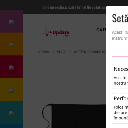
Vindem exclusiv catre firme! Ne puteti contacta pentru
Setă
CATEGORII PRO
Acest in
instrume
ACASA
SHOP
ACCESORII MANCARE SI BAUTUR
Neces
Aceste 
nostru 
Perfo
Folosim
despre 
îmbună