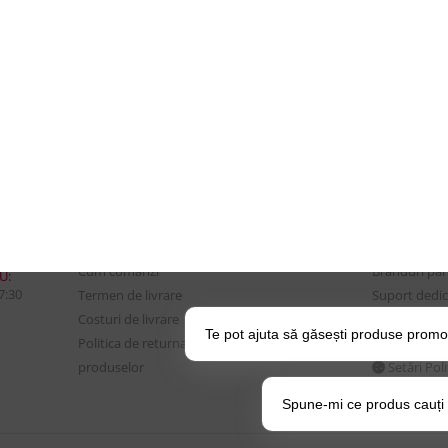
CONTUL MEU
UTILE
Istoric comenzi
Despre Noi
Mostre si Conditii Retur
Echipa Updat
Marfa
CSR si Implic
Cum comanzi
Branduri pa
U:
17:30
Termen de livrare
Suport dedica
Costuri de livrare
frecvente
Te pot ajuta să găsești produse promo
Politica de returnare a
BLOG – Prom
produselor
Setări Pol
Spune-mi ce produs cauți și