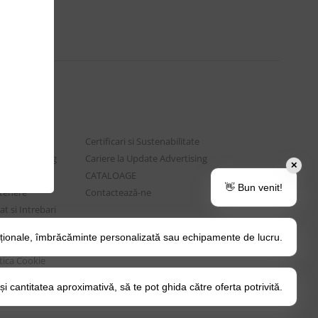
Certificari si Sustenabilitate
e Advertising
Cariere la Update Advertising
✕
are sociala
CATALOAGE
👋 Bun venit!
rtenere
Contactează-ne
t si Intrebari
ționale, îmbrăcăminte personalizată sau echipamente de lucru.
o Tips&Tricks
itica Cookie
 cantitatea aproximativă, să te pot ghida către oferta potrivită.