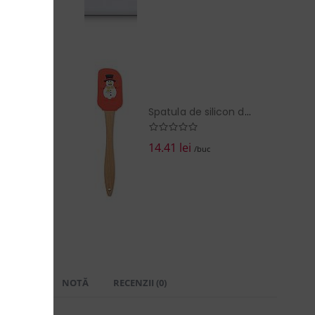
Spatula de silicon de Craciun
14.41 lei
/buc
 LIVRARE
NOTĂ
RECENZII (0)