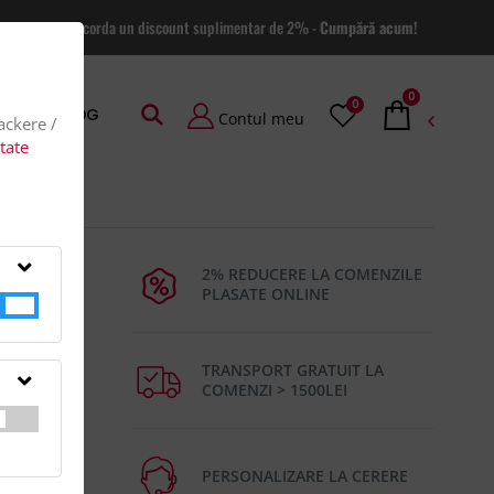
 site va putem acorda un discount suplimentar de 2% -
Cumpără acum!
0
0
AGE
BLOG
Contul meu
rackere /
itate
2% REDUCERE LA COMENZILE
PLASATE ONLINE
TRANSPORT GRATUIT LA
COMENZI > 1500LEI
ester/10%
KGTara de
PERSONALIZARE LA CERERE