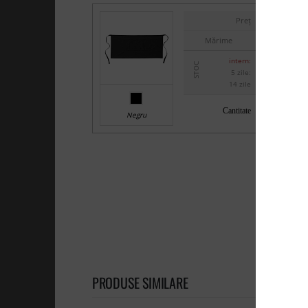
Preț
Mărime
intern:
STOC
5 zile:
14 zile
Cantitate
Negru
PRODUSE SIMILARE