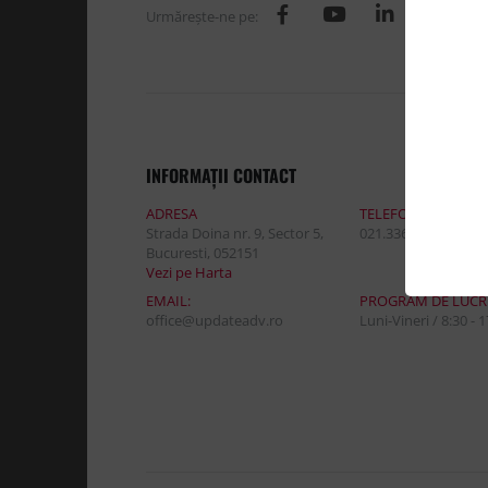
Urmăreşte-ne pe:
INFORMAŢII CONTACT
ADRESA
TELEFON:
Strada Doina nr. 9, Sector 5,
021.336.03.32
Bucuresti, 052151
Vezi pe Harta
EMAIL:
PROGRAM DE LUCR
office@updateadv.ro
Luni-Vineri / 8:30 - 