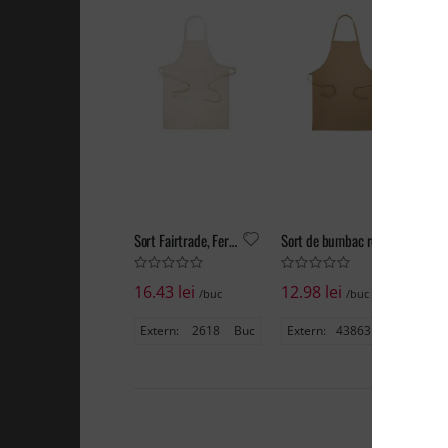
Sort Fairtrade, Fercook
Sort de bumbac reciclat, Chepex
16.43 lei
12.98 lei
12
/buc
/buc
Extern:
2618
Buc
Extern:
43863
Buc
Ex