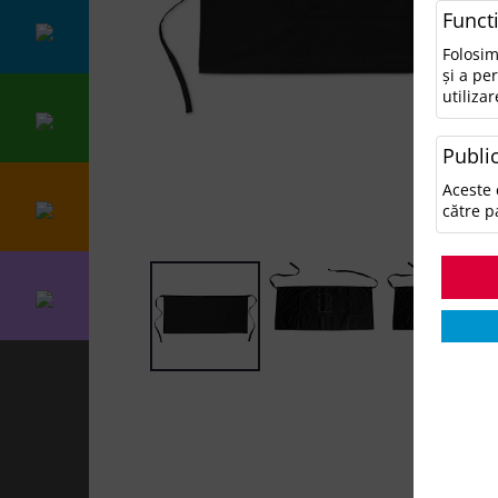
Funct
Folosim
și a pe
utilizar
Public
Aceste 
către p