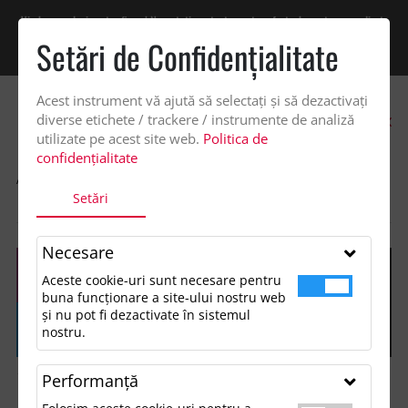
Vindem exclusiv catre firme! Ne puteti contacta pentru oferta de pret personalizata
pe office@updateadv.ro. Pentru comenzile plasate pe site va putem acorda un
Setări de Confidenţialitate
discount suplimentar de 2% -
Cumpără acum!
Acest instrument vă ajută să selectați și să dezactivați
0
diverse etichete / trackere / instrumente de analiză
utilizate pe acest site web.
Politica de
confidențialitate
ACASA
SHOP
ACCESORII MANCARE SI BAUTURA
Setări
TERMOS RSS, REBUSTA XL
Necesare
Aceste cookie-uri sunt necesare pentru
buna funcționare a site-ului nostru web
și nu pot fi dezactivate în sistemul
nostru.
Performanţă