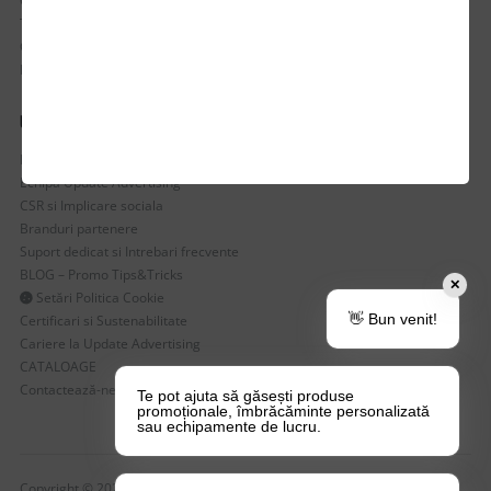
Cum comanzi
Termen de livrare
Costuri de livrare
Politica de returnare a produselor
UTILE
Despre Noi
Echipa Update Advertising
CSR si Implicare sociala
Branduri partenere
Suport dedicat si Intrebari frecvente
BLOG – Promo Tips&Tricks
✕
Setări Politica Cookie
👋 Bun venit!
Certificari si Sustenabilitate
Cariere la Update Advertising
CATALOAGE
Contactează-ne
Te pot ajuta să găsești produse
promoționale, îmbrăcăminte personalizată
sau echipamente de lucru.
Copyright © 2026 Update Advertising SRL. Toate drepturile rezervate!