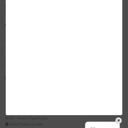
PROGRAM DE LUCRU:
Luni-Vineri / 8:30 - 17:30
CONTUL MEU
Istoric comenzi
Mostre si Conditii Retur Marfa
Cum comanzi
Termen de livrare
Costuri de livrare
Politica de returnare a produselor
UTILE
Despre Noi
Echipa Update Advertising
CSR si Implicare sociala
Branduri partenere
Suport dedicat si Intrebari frecvente
BLOG – Promo Tips&Tricks
✕
Setări Politica Cookie