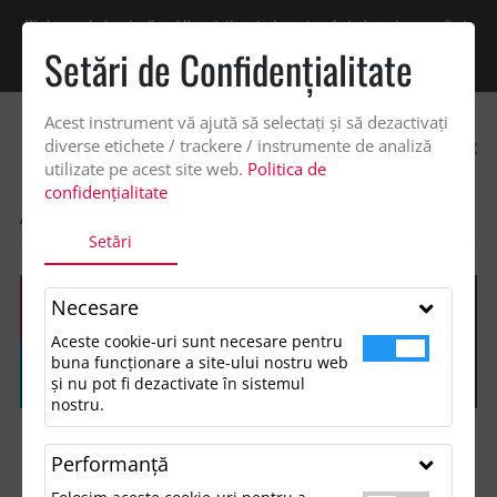
Vindem exclusiv catre firme! Ne puteti contacta pentru oferta de pret personalizata
pe office@updateadv.ro. Pentru comenzile plasate pe site va putem acorda un
Setări de Confidenţialitate
discount suplimentar de 2% -
Cumpără acum!
Acest instrument vă ajută să selectați și să dezactivați
0
diverse etichete / trackere / instrumente de analiză
utilizate pe acest site web.
Politica de
confidențialitate
ACASA
SHOP
GENTI SI VOIAJ
TIE LUGGAGE TAG
Setări
Necesare
Aceste cookie-uri sunt necesare pentru
buna funcționare a site-ului nostru web
și nu pot fi dezactivate în sistemul
nostru.
Performanţă