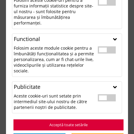
Folosim aceste cookie-uri pentru a
furniza informații statistice despre site-
ul nostru - sunt folosite pentru
măsurarea și îmbunătățirea
performanței.
Functional
Folosim aceste module cookie pentru a
îmbunătăți funcționalitatea și a permite
personalizarea, cum ar fi chat-urile live,
videoclipurile și utilizarea rețelelor
sociale.
Publicitate
Aceste cookie-uri sunt setate prin
intermediul site-ului nostru de către
partenerii noștri de publicitate.
Acceptă toate setările