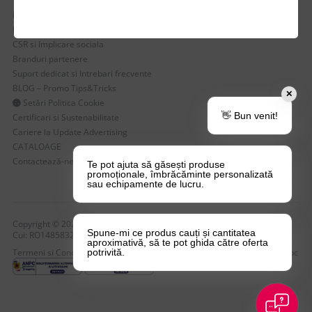
Despre Noi
Echipa Update Advertising
CSR si Implicare sociala
Branduri partenere
Suport dedicat si Intrebari frecvente
BLOG – Promo Tips&Tricks
✕
Setări Politica Cookie
👋 Bun venit!
Certificari si Sustenabilitate
Cariere la Update Advertising
CATALOAGE
Contactează-ne
Te pot ajuta să găsești produse
promoționale, îmbrăcăminte personalizată
sau echipamente de lucru.
Copyright © 2026 Update Advertising SRL. Toate drepturile rezervate!
Spune-mi ce produs cauți și cantitatea
Cui: RO14858323 , nr. Reg: J40/4749/2004
aproximativă, să te pot ghida către oferta
Termeni si Conditii
Politica de Confidentialitate
Politica de Cookie-uri
Anpc
potrivită.