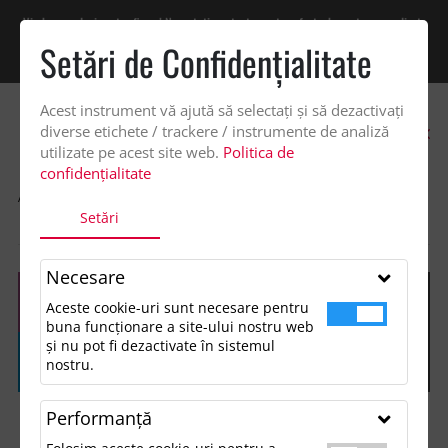
Vindem exclusiv catre firme! Ne puteti contacta pentru oferta de pret personalizata
pe office@updateadv.ro. Pentru comenzile plasate pe site va putem acorda un
Setări de Confidenţialitate
discount suplimentar de 2% -
Cumpără acum!
Acest instrument vă ajută să selectați și să dezactivați
0
diverse etichete / trackere / instrumente de analiză
utilizate pe acest site web.
Politica de
confidențialitate
ACASA
SHOP
ACCESORII BIROU
Setări
WATERMAN HEMISPHERE BALLPOINT PEN M
Necesare
Aceste cookie-uri sunt necesare pentru
buna funcționare a site-ului nostru web
și nu pot fi dezactivate în sistemul
nostru.
Performanţă