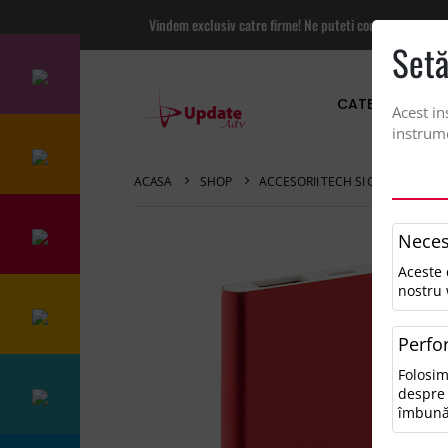
Vindem exclusiv catre firme! Ne puteti contacta pentru
Setă
CATEGORII PRO
Acest in
instrume
ACASA
SHOP
ACCESORII TECH SI GADGETURI
Neces
Aceste 
nostru 
Perfo
Folosim
despre 
îmbună