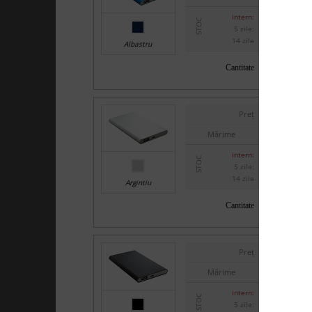
intern:
STOC
5 zile:
14 zile
Albastru
Cantitate
Preț
Mărime
intern:
STOC
5 zile:
14 zile
Argintiu
Cantitate
Preț
Mărime
intern:
STOC
5 zile: