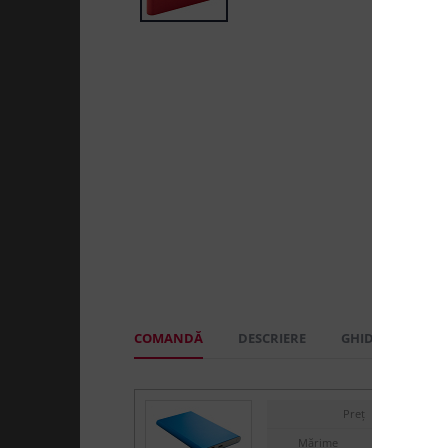
COMANDĂ
DESCRIERE
GHID MĂRIMI
Preț
Mărime