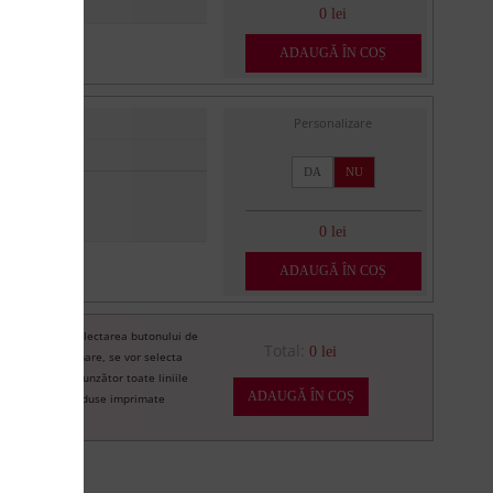
0 lei
ADAUGĂ ÎN COȘ
Personalizare
DA
NU
0 lei
ADAUGĂ ÎN COȘ
Prin selectarea butonului de
re
Total:
0 lei
imprimare, se vor selecta
corespunzător toate liniile
ADAUGĂ ÎN COȘ
de produse imprimate
U