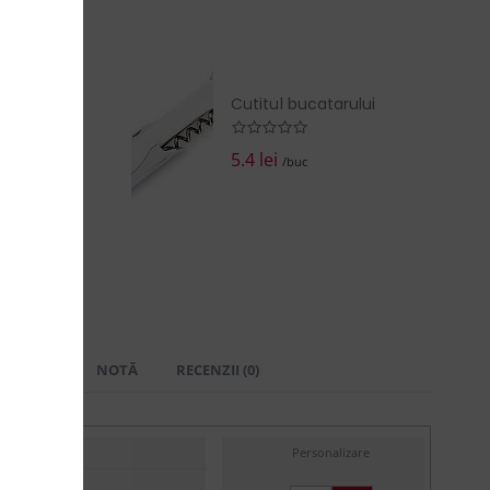
EZI COŞUL
Cutitul bucatarului
5.4 lei
/buc
 LIVRARE
NOTĂ
RECENZII (0)
Personalizare