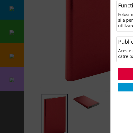
Funct
Folosim
și a pe
utilizar
Public
Aceste 
către p