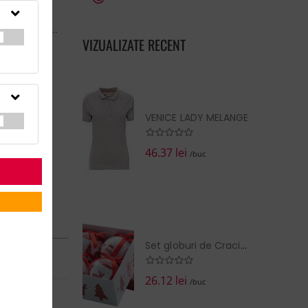
arcare -
rigine:CN...
VIZUALIZATE RECENT
VENICE LADY MELANGE
46.37 lei
/buc
RN în:
14 zile
Set globuri de Craciun, Fjelldal
la cerere
26.12 lei
/buc