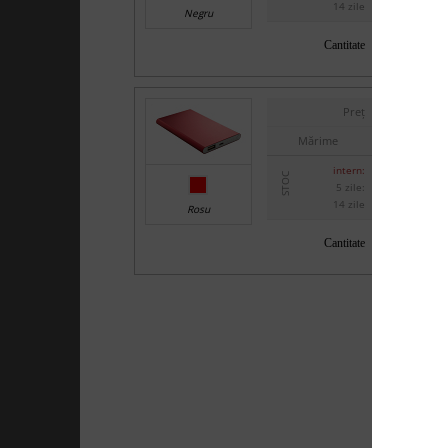
14 zile
Negru
Cantitate
Preț
Mărime
intern:
STOC
5 zile:
14 zile
Rosu
Cantitate