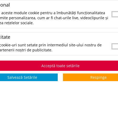
ional
USB:DaCablu incarcare - Output:1×USBCablu inc
Output:1×Micro USBGreutate:192grameTara de o
 aceste module cookie pentru a îmbunătăți funcționalitatea
rmite personalizarea, cum ar fi chat-urile live, videoclipurile și
SKU:
UPDAP810460-05
ea rețelelor sociale.
CATEGORII:
ACCESORII TECH SI GADGETURI
itate
CULORI:
cookie-uri sunt setate prin intermediul site-ului nostru de
SELECTAŢI CULOAREA PENTRU A VIZUALIZA STOCUL:
artenerii noștri de publicitate.
*stoc pe toate culorile:
7
Acceptă toate setările
STOCURI pentru culoarea:
Rosu
Salvează Setările
Respinge
Stoc INTERN
Stoc EXTE
5 zile
0
7
*zile lucrătoare