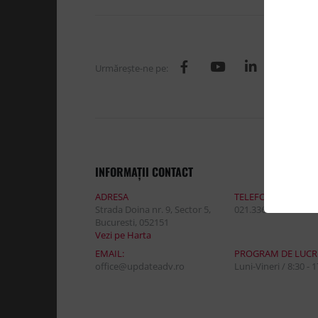
Urmăreşte-ne pe:
INFORMAŢII CONTACT
ADRESA
TELEFON:
Strada Doina nr. 9, Sector 5,
021.336.03.32
Bucuresti, 052151
Vezi pe Harta
EMAIL:
PROGRAM DE LUCR
office@updateadv.ro
Luni-Vineri / 8:30 - 