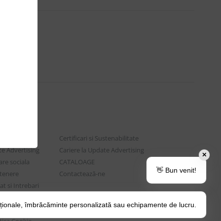
Certificari si Sustenabilitate
e Advertising
Cariere la Update Advertising
✕
are sociala
CATALOAGE
👋 Bun venit!
rtenere
Contactează-ne
t si Intrebari
ționale, îmbrăcăminte personalizată sau echipamente de lucru.
o Tips&Tricks