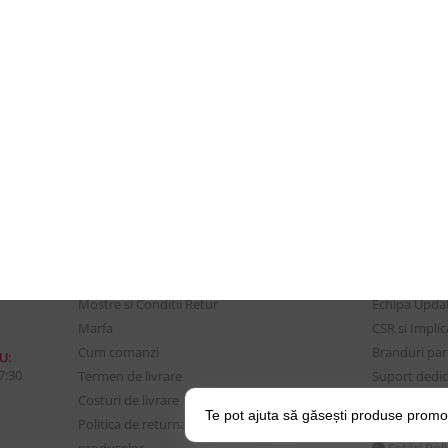
CONTUL MEU
UTILE
Istoric comenzi
Despre Noi
Mostre si Conditii Retur
Echipa Updat
Marfa
CSR si Implic
Cum comanzi
Branduri pa
U:
17:30
Termen de livrare
Suport dedica
Costuri de livrare
frecvente
Te pot ajuta să găsești produse promo
Politica de returnare a
BLOG – Prom