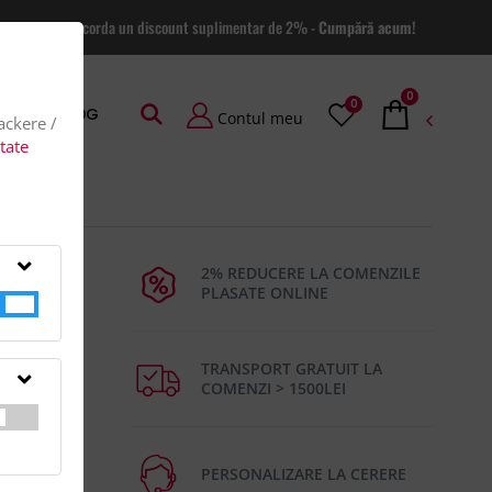
 site va putem acorda un discount suplimentar de 2% -
Cumpără acum!
0
0
AGE
BLOG
Contul meu
rackere /
itate
u
2% REDUCERE LA COMENZILE
PLASATE ONLINE
TRANSPORT GRATUIT LA
COMENZI > 1500LEI
4000 mAh.
tea
PERSONALIZARE LA CERERE
 la