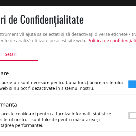
 oferta de pret personalizata pe office@updateadv.ro. Pentru comenzile plasate pe
ri de Confidenţialitate
DUSE
SERVICII PERSONALIZARE
DESPRE NOI
CATALO
strument vă ajută să selectați și să dezactivați diverse etichete / t
nte de analiză utilizate pe acest site web.
Politica de confidențial
Setări
BATERIE EXTERNA, FLATFOUR
are
Baterie externa, FlatFour, Ros
cookie-uri sunt necesare pentru buna funcționare a site-ului
web și nu pot fi dezactivate în sistemul nostru.
25.54 lei
*Preţul afişat NU include TVA
/buc
rmanţă
Baterie externa,din aluminiu, cu capacitate de 
 aceste cookie-uri pentru a furniza informații statistice
Inclusiv cablu incarcator micro USB.Material
site-ul nostru - sunt folosite pentru măsurarea și
tățirea performanței.
1:AluminiuDimensiune:110×68×10 mmCapacita
bateriei:4000 mAhCablu USB inclus:DaIncarcabil