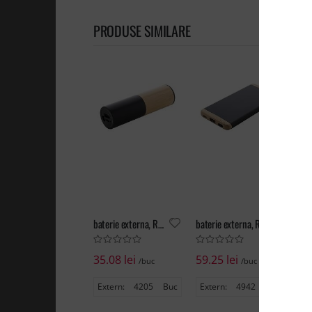
PRODUSE SIMILARE
baterie externa, Ralubo Tube
baterie externa, Ralubo Five
35.08 lei
59.25 lei
38
/buc
/buc
Extern:
4205
Buc
Extern:
4942
Buc
st