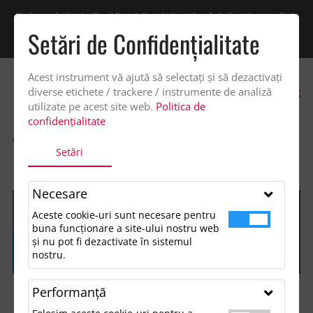
Vindem exclusiv catre firme! Ne puteti contacta pentru oferta de pret personalizata
pe office@updateadv.ro. Pentru comenzile plasate pe site va putem acorda un
Setări de Confidenţialitate
discount suplimentar de 2% -
Cumpără acum!
Acest instrument vă ajută să selectați și să dezactivați
0
diverse etichete / trackere / instrumente de analiză
utilizate pe acest site web.
Politica de
confidențialitate
ACASA
SHOP
OCAZII ȘI EVENIMENTE TEMATICE
Setări
CIZMA DE CRACIUN.
Necesare
Aceste cookie-uri sunt necesare pentru
buna funcționare a site-ului nostru web
și nu pot fi dezactivate în sistemul
nostru.
Performanţă