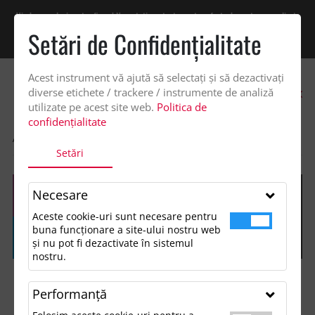
Vindem exclusiv catre firme! Ne puteti contacta pentru oferta de pret personalizata
pe office@updateadv.ro. Pentru comenzile plasate pe site va putem acorda un
Setări de Confidenţialitate
discount suplimentar de 2% -
Cumpără acum!
Acest instrument vă ajută să selectați și să dezactivați
0
diverse etichete / trackere / instrumente de analiză
utilizate pe acest site web.
Politica de
confidențialitate
ACASA
SHOP
LIFESTYLE SI TIMP LIBER
PATURA DIN POLAR
Setări
Necesare
Aceste cookie-uri sunt necesare pentru
buna funcționare a site-ului nostru web
și nu pot fi dezactivate în sistemul
nostru.
Performanţă