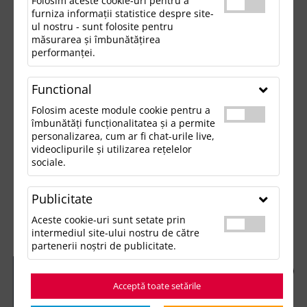
Folosim aceste cookie-uri pentru a
furniza informații statistice despre site-
ul nostru - sunt folosite pentru
măsurarea și îmbunătățirea
performanței.
Functional
Folosim aceste module cookie pentru a
îmbunătăți funcționalitatea și a permite
personalizarea, cum ar fi chat-urile live,
videoclipurile și utilizarea rețelelor
sociale.
Publicitate
Aceste cookie-uri sunt setate prin
intermediul site-ului nostru de către
partenerii noștri de publicitate.
Acceptă toate setările