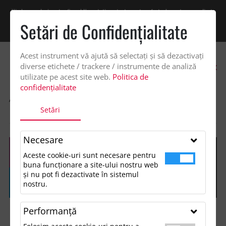
Vindem exclusiv catre firme! Ne puteti contacta pentru oferta de pret personalizata
pe office@updateadv.ro. Pentru comenzile plasate pe site va putem acorda un
Setări de Confidenţialitate
discount suplimentar de 2% -
Cumpără acum!
Acest instrument vă ajută să selectați și să dezactivați
0
diverse etichete / trackere / instrumente de analiză
utilizate pe acest site web.
Politica de
confidențialitate
ACASA
SHOP
LIFESTYLE SI TIMP LIBER
Setări
PATURA POLAR 240 GR/M2
Necesare
Aceste cookie-uri sunt necesare pentru
buna funcționare a site-ului nostru web
și nu pot fi dezactivate în sistemul
nostru.
Performanţă