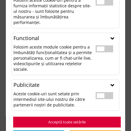
Folosim aceste cookie-uri pentru a
furniza informații statistice despre site-
ul nostru - sunt folosite pentru
măsurarea și îmbunătățirea
performanței.
Functional
Folosim aceste module cookie pentru a
îmbunătăți funcționalitatea și a permite
personalizarea, cum ar fi chat-urile live,
videoclipurile și utilizarea rețelelor
sociale.
Publicitate
Aceste cookie-uri sunt setate prin
intermediul site-ului nostru de către
partenerii noștri de publicitate.
Acceptă toate setările