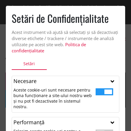
Vindem exclusiv catre firme! Ne puteti contacta pentru oferta de pret personalizata
pe office@updateadv.ro. Pentru comenzile plasate pe site va putem acorda un
Setări de Confidenţialitate
discount suplimentar de 2% -
Cumpără acum!
Acest instrument vă ajută să selectați și să dezactivați
0
diverse etichete / trackere / instrumente de analiză
utilizate pe acest site web.
Politica de
confidențialitate
ACASA
SHOP
GENTI SI VOIAJ
RUCSAC RPET, CHALLENGER
Setări
Necesare
Aceste cookie-uri sunt necesare pentru
buna funcționare a site-ului nostru web
și nu pot fi dezactivate în sistemul
nostru.
Performanţă