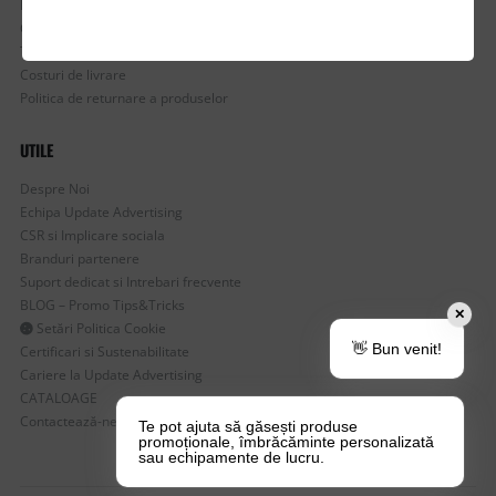
Mostre si Conditii Retur Marfa
Cum comanzi
Termen de livrare
Costuri de livrare
Politica de returnare a produselor
UTILE
Despre Noi
Echipa Update Advertising
CSR si Implicare sociala
Branduri partenere
Suport dedicat si Intrebari frecvente
BLOG – Promo Tips&Tricks
✕
Setări Politica Cookie
👋 Bun venit!
Certificari si Sustenabilitate
Cariere la Update Advertising
CATALOAGE
Contactează-ne
Te pot ajuta să găsești produse
promoționale, îmbrăcăminte personalizată
sau echipamente de lucru.