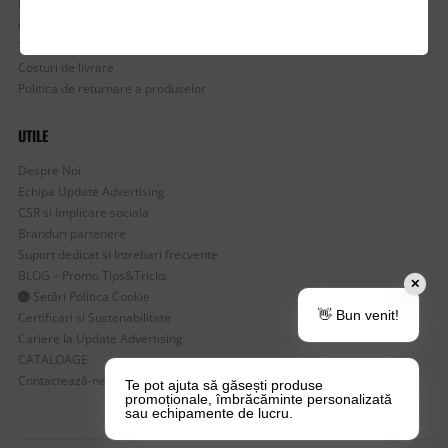
Mostre si Conditii Retur Marfa
Cum comanzi
Termen de livrare
Costuri de livrare
Politica de returnare a produselor
UTILE
Despre Noi
Echipa Update Advertising
CSR si Implicare sociala
Branduri partenere
Suport dedicat si Intrebari frecvente
BLOG – Promo Tips&Tricks
✕
Setări Politica Cookie
👋 Bun venit!
Certificari si Sustenabilitate
Cariere la Update Advertising
CATALOAGE
Contactează-ne
Te pot ajuta să găsești produse
promoționale, îmbrăcăminte personalizată
sau echipamente de lucru.