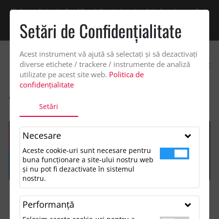
Vindem exclusiv catre firme! Ne puteti contacta pentru oferta de pret personalizata
pe office@updateadv.ro. Pentru comenzile plasate pe site va putem acorda un
Setări de Confidenţialitate
discount suplimentar de 2% -
Cumpără acum!
Acest instrument vă ajută să selectați și să dezactivați
0
diverse etichete / trackere / instrumente de analiză
utilizate pe acest site web.
Politica de
confidențialitate
ACASA
SHOP
GENTI SI VOIAJ
RUCSAC RPET, CHALLENGER
Setări
Necesare
Aceste cookie-uri sunt necesare pentru
buna funcționare a site-ului nostru web
și nu pot fi dezactivate în sistemul
nostru.
Performanţă