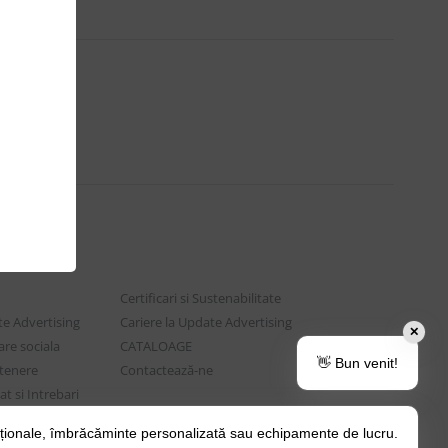
Certificari si Sustenabilitate
e Advertising
Cariere la Update Advertising
✕
are sociala
CATALOAGE
👋 Bun venit!
rtenere
Contactează-ne
t si Intrebari
ționale, îmbrăcăminte personalizată sau echipamente de lucru.
o Tips&Tricks