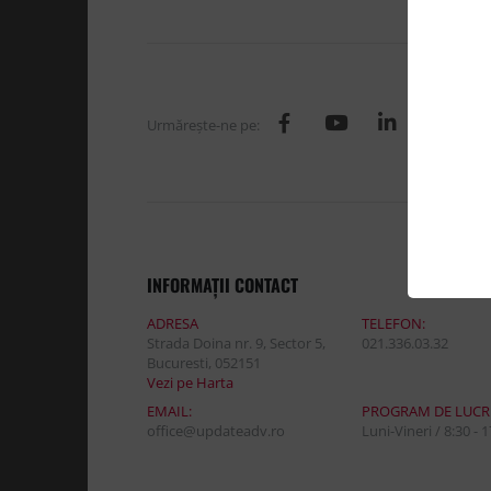
Urmăreşte-ne pe:
INFORMAŢII CONTACT
ADRESA
TELEFON:
Strada Doina nr. 9, Sector 5,
021.336.03.32
Bucuresti, 052151
Vezi pe Harta
EMAIL:
PROGRAM DE LUCR
office@updateadv.ro
Luni-Vineri / 8:30 - 