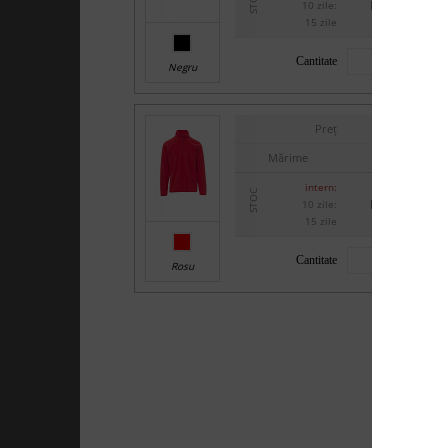
STOC
la cerere
10 zile:
>100
15 zile
Cantitate
Negru
-
Preț
Mărime
XXS
>100
intern:
STOC
la cerere
10 zile:
>100
15 zile
Cantitate
Rosu