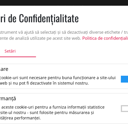
 oferta de pret personalizata pe office@updateadv.ro. Pentru comenzile plasate pe
ri de Confidenţialitate
DUSE
SERVICII PERSONALIZARE
DESPRE NOI
CATALO
strument vă ajută să selectați și să dezactivați diverse etichete / t
nte de analiză utilizate pe acest site web.
Politica de confidențial
Setări
SOFT+
are
SOFT+, Rosu
cookie-uri sunt necesare pentru buna funcționare a site-ului
web și nu pot fi dezactivate în sistemul nostru.
60.42 lei
*Preţul afişat NU include TVA
/buc
rmanţă
POLAR JACKETS 180GR POLAR FLEECE 100% PO
 aceste cookie-uri pentru a furniza informații statistice
site-ul nostru - sunt folosite pentru măsurarea și
SKU:
UPD001294007003000XXS
tățirea performanței.
CATEGORII:
IMBRACAMINTE SI ACCESORII