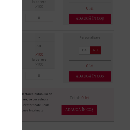
la cerere
la cerere
>100
>100
0 lei
ADAUGĂ ÎN COȘ
-
-
Personalizare
XXL
3XL
DA
NU
>100
>100
la cerere
la cerere
>100
>100
0 lei
ADAUGĂ ÎN COȘ
Prin selectarea butonului de
re
Total:
0 lei
imprimare, se vor selecta
corespunzător toate liniile
ADAUGĂ ÎN COȘ
de produse imprimate
U