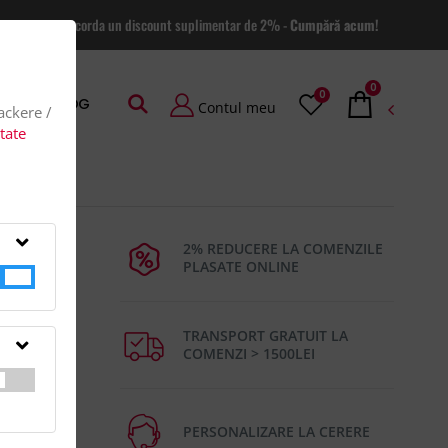
 site va putem acorda un discount suplimentar de 2% -
Cumpără acum!
0
0
AGE
BLOG
Contul meu
rackere /
itate
2% REDUCERE LA COMENZILE
PLASATE ONLINE
TRANSPORT GRATUIT LA
COMENZI > 1500LEI
LYESTER
PERSONALIZARE LA CERERE