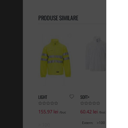
PRODUSE SIMILARE
LIGHT
SOFT+
155.97 lei
60.42 lei
/buc
/buc
Extern:
>100
Buc
> 100