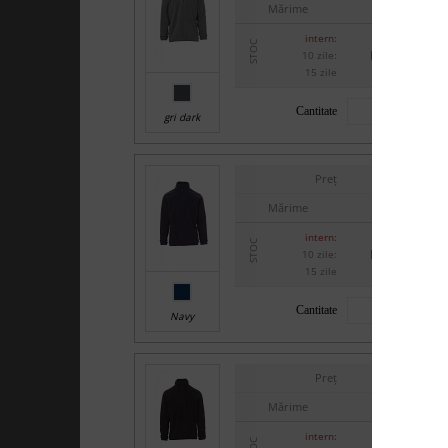
Mărime
XXS
>100
intern:
STOC
la cerere
10 zile:
>100
15 zile
Cantitate
gri dark
-
Preț
Mărime
XXS
>100
intern:
STOC
la cerere
10 zile:
>100
15 zile
Cantitate
Navy
-
Preț
Mărime
XXS
>100
intern: