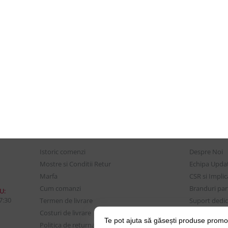
CONTUL MEU
UTILE
Istoric comenzi
Despre Noi
Mostre si Conditii Retur
Echipa Updat
Marfa
CSR si Implic
Cum comanzi
Branduri pa
U:
17:30
Termen de livrare
Suport dedica
Costuri de livrare
frecvente
Te pot ajuta să găsești produse promo
Politica de returnare a
BLOG – Prom