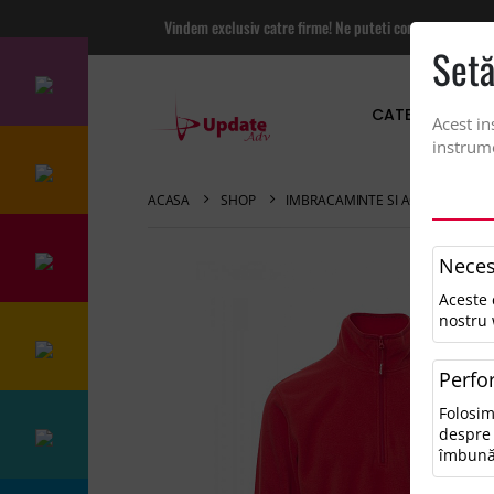
Vindem exclusiv catre firme! Ne puteti contacta pentru
Setă
CATEGORII PRO
Acest in
instrume
ACASA
SHOP
IMBRACAMINTE SI ACCESORII
Neces
Aceste 
nostru 
Perfo
Folosim
despre 
îmbună