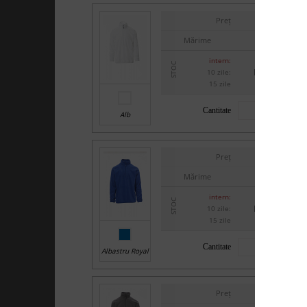
-
Preț
Mărime
XXS
>100
intern:
STOC
la cerere
10 zile:
>100
15 zile
Cantitate
Alb
-
Preț
Mărime
XXS
>100
intern:
STOC
la cerere
10 zile:
>100
15 zile
Cantitate
Albastru Royal
-
Preț