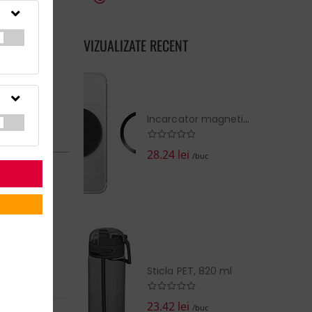
VIZUALIZATE RECENT
Incarcator magnetic fara fir
n in:
15 Zile
28.24 lei
/buc
>100
>100
>100
>100
>100
>100
>100
Sticla PET, 820 ml
23.42 lei
/buc