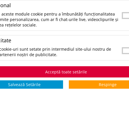
ional
CULORI:
 aceste module cookie pentru a îmbunătăți funcționalitatea
SELECTAŢI CULOAREA PENTRU A VIZUALIZA STOCUL:
rmite personalizarea, cum ar fi chat-urile live, videoclipurile și
*stoc pe toate culorile:
>100
ea rețelelor sociale.
itate
STOCURI pentru culoarea:
Rosu
cookie-uri sunt setate prin intermediul site-ului nostru de
Stoc
Stoc exter
artenerii noștri de publicitate.
Mărimi
Intern
10 Zile
XXS
>100
la cerere
Acceptă toate setările
S
>100
la cerere
M
>100
la cerere
Salvează Setările
Respinge
L
>100
la cerere
XL
>100
la cerere
XXL
>100
la cerere
3XL
>100
la cerere
*zile lucrătoare