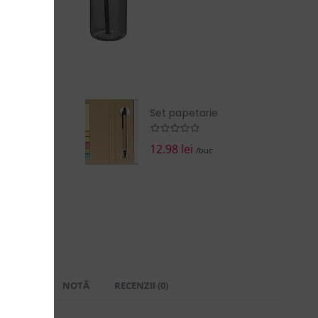
EZI COŞUL
Set papetarie
12.98 lei
/buc
 LIVRARE
NOTĂ
RECENZII (0)