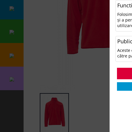
Funct
Folosim
și a pe
utilizar
Public
Aceste 
către p