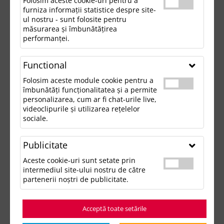
Folosim aceste cookie-uri pentru a
furniza informații statistice despre site-
ul nostru - sunt folosite pentru
măsurarea și îmbunătățirea
performanței.
Functional
Folosim aceste module cookie pentru a
îmbunătăți funcționalitatea și a permite
personalizarea, cum ar fi chat-urile live,
videoclipurile și utilizarea rețelelor
sociale.
Publicitate
Aceste cookie-uri sunt setate prin
intermediul site-ului nostru de către
partenerii noștri de publicitate.
Acceptă toate setările