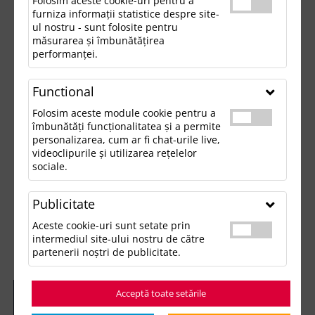
Folosim aceste cookie-uri pentru a
furniza informații statistice despre site-
ul nostru - sunt folosite pentru
măsurarea și îmbunătățirea
performanței.
Functional
Folosim aceste module cookie pentru a
îmbunătăți funcționalitatea și a permite
personalizarea, cum ar fi chat-urile live,
videoclipurile și utilizarea rețelelor
sociale.
Publicitate
Aceste cookie-uri sunt setate prin
intermediul site-ului nostru de către
partenerii noștri de publicitate.
Acceptă toate setările