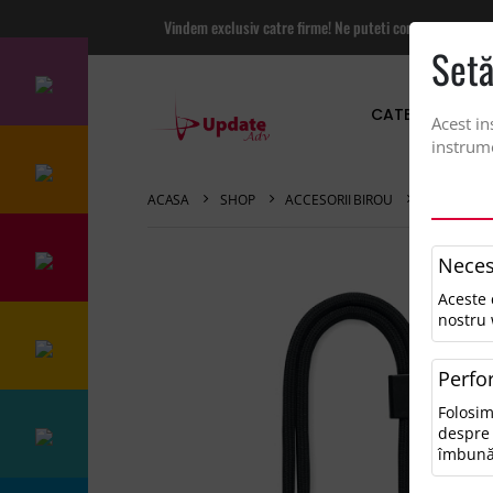
Vindem exclusiv catre firme! Ne puteti contacta pentru
Setă
CATEGORII PRO
Acest in
instrume
ACASA
SHOP
ACCESORII BIROU
CABLU RPE
Neces
Aceste 
nostru 
Perfo
Folosim
despre 
îmbună