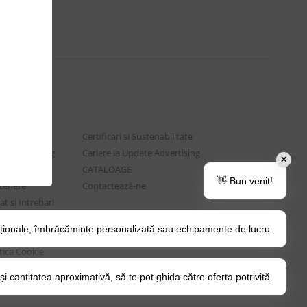
Certificari si Sustenabilitate
e Advertising
Cariere la Update Advertising
✕
are sociala
CATALOAGE
👋 Bun venit!
rtenere
Contactează-ne
t si Intrebari
ționale, îmbrăcăminte personalizată sau echipamente de lucru.
o Tips&Tricks
itica Cookie
 cantitatea aproximativă, să te pot ghida către oferta potrivită.