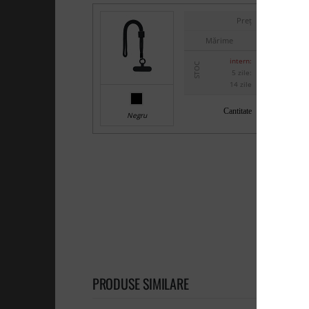
Preț
Mărime
intern:
STOC
5 zile:
14 zile
Cantitate
Negru
PRODUSE SIMILARE