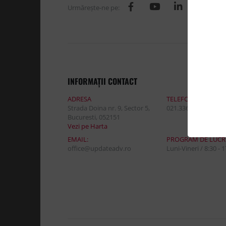
Urmăreşte-ne pe:
INFORMAŢII CONTACT
ADRESA
TELEFON:
Strada Doina nr. 9, Sector 5,
021.336.03.32
Bucuresti, 052151
Vezi pe Harta
EMAIL:
PROGRAM DE LUCR
office@updateadv.ro
Luni-Vineri / 8:30 - 