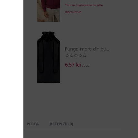
*nu se cumuleaza cu alte
discounturi
Punga mare din bumbac cu snur
6.57 lei
/buc
 LIVRARE
NOTĂ
RECENZII (0)