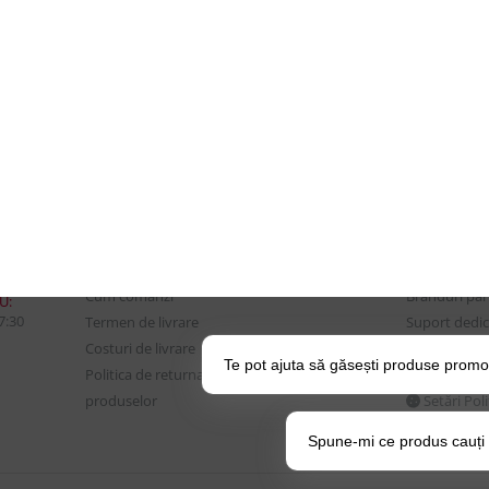
CONTUL MEU
UTILE
Istoric comenzi
Despre Noi
Mostre si Conditii Retur
Echipa Updat
Marfa
CSR si Implic
Cum comanzi
Branduri pa
U:
17:30
Termen de livrare
Suport dedica
Costuri de livrare
frecvente
Te pot ajuta să găsești produse promo
Politica de returnare a
BLOG – Prom
produselor
Setări Pol
Spune-mi ce produs cauți și