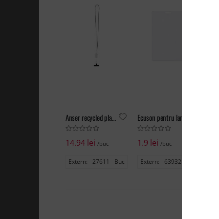
Anser recycled plastic smartphone lanyard with 27W 5-in-1 built-in cable
Ecuson pentru lanyard 120 x 80
14.94 lei
1.9 lei
0.
/buc
/buc
Extern:
27611
Buc
Extern:
63932
Buc
Ex