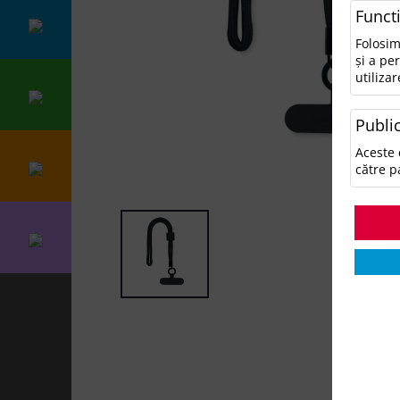
Funct
Folosim
și a pe
utilizar
Public
Aceste 
către p