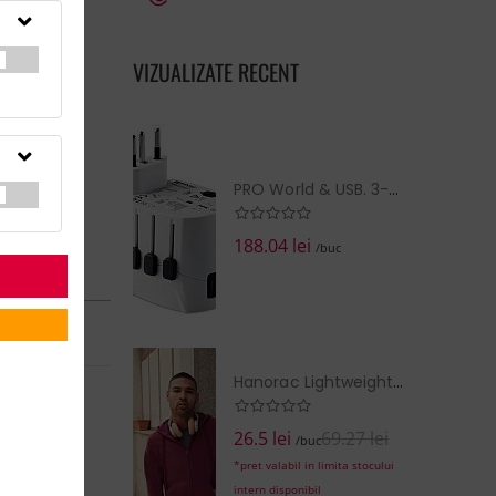
VIZUALIZATE RECENT
PRO World & USB. 3-pole
188.04 lei
/buc
RN în:
14 zile
la cerere
Hanorac Lightweight Hooded Sweat Jacket
EZI COŞUL
26.5 lei
69.27 lei
/buc
*pret valabil in limita stocului
intern disponibil