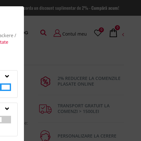
 site va putem acorda un discount suplimentar de 2% -
Cumpără acum!
0
0
AGE
BLOG
Contul meu
rackere /
itate
gru
2% REDUCERE LA COMENZILE
PLASATE ONLINE
TRANSPORT GRATUIT LA
COMENZI > 1500LEI
ort pentru
m.Dimensiune:
N
PERSONALIZARE LA CERERE