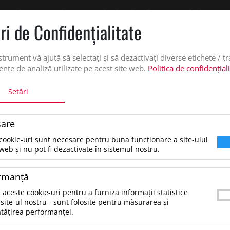
 oferta de pret personalizata pe office@updateadv.ro. Pentru comenzile plasate pe
ri de Confidenţialitate
DUSE
SERVICII PERSONALIZARE
DESPRE NOI
CATALO
strument vă ajută să selectați și să dezactivați diverse etichete / t
nte de analiză utilizate pe acest site web.
Politica de confidențial
Setări
T PT INCHEIETURA
are
Cablu RPET pt incheietura, Ne
cookie-uri sunt necesare pentru buna funcționare a site-ului
web și nu pot fi dezactivate în sistemul nostru.
4.29 lei
*Preţul afişat NU include TVA
/buc
rmanţă
Curea reglabila pentru incheietura mainii cu sup
 aceste cookie-uri pentru a furniza informații statistice
cablu telefon din poliester RPET. Lungime 25 c
site-ul nostru - sunt folosite pentru măsurarea și
tățirea performanței.
30X0,6CMGreutate: 0,020KGTara de Origine: C