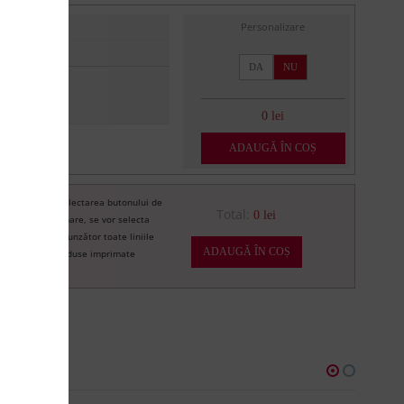
Personalizare
DA
NU
0 lei
ADAUGĂ ÎN COȘ
Prin selectarea butonului de
re
Total:
0 lei
imprimare, se vor selecta
corespunzător toate liniile
ADAUGĂ ÎN COȘ
de produse imprimate
U