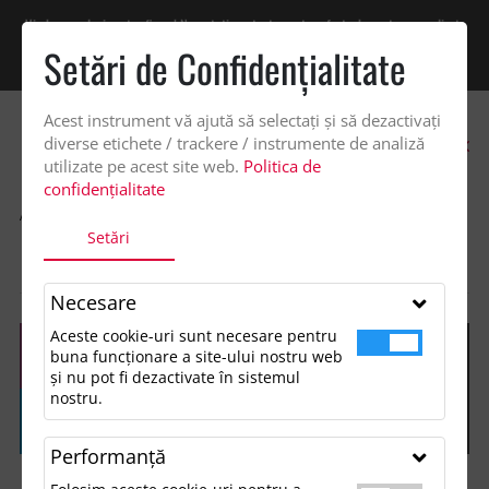
Vindem exclusiv catre firme! Ne puteti contacta pentru oferta de pret personalizata
pe office@updateadv.ro. Pentru comenzile plasate pe site va putem acorda un
Setări de Confidenţialitate
discount suplimentar de 2% -
Cumpără acum!
Acest instrument vă ajută să selectați și să dezactivați
0
diverse etichete / trackere / instrumente de analiză
utilizate pe acest site web.
Politica de
confidențialitate
ACASA
SHOP
ACCESORII BIROU
Setări
PARKER IM ACHROMATIC BALLPOINT AND ROLLERBALL PEN SET WITH
GIFT BOX (BLACK/BLUE INK)
Necesare
Aceste cookie-uri sunt necesare pentru
buna funcționare a site-ului nostru web
și nu pot fi dezactivate în sistemul
nostru.
Performanţă