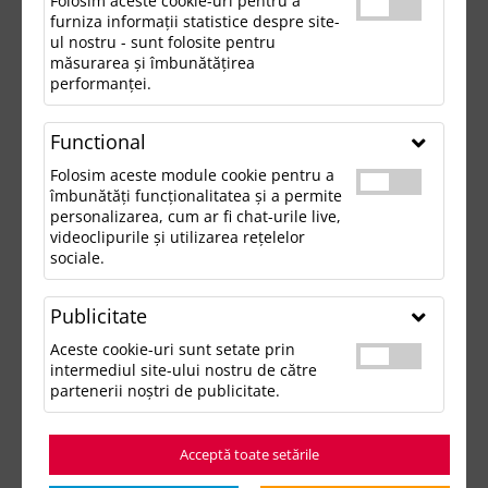
Folosim aceste cookie-uri pentru a
furniza informații statistice despre site-
ul nostru - sunt folosite pentru
măsurarea și îmbunătățirea
performanței.
Functional
Folosim aceste module cookie pentru a
îmbunătăți funcționalitatea și a permite
personalizarea, cum ar fi chat-urile live,
videoclipurile și utilizarea rețelelor
sociale.
Publicitate
Aceste cookie-uri sunt setate prin
intermediul site-ului nostru de către
partenerii noștri de publicitate.
Acceptă toate setările