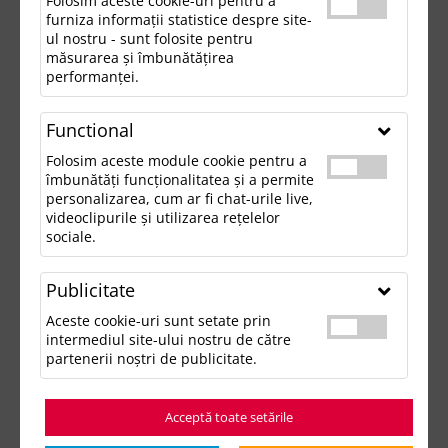
Folosim aceste cookie-uri pentru a
furniza informații statistice despre site-
ul nostru - sunt folosite pentru
măsurarea și îmbunătățirea
performanței.
Functional
Folosim aceste module cookie pentru a
îmbunătăți funcționalitatea și a permite
personalizarea, cum ar fi chat-urile live,
videoclipurile și utilizarea rețelelor
sociale.
Publicitate
Aceste cookie-uri sunt setate prin
intermediul site-ului nostru de către
partenerii noștri de publicitate.
Acceptă toate setările