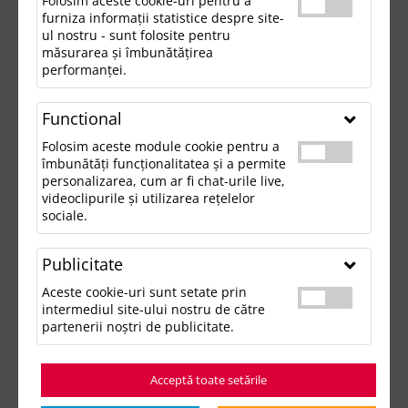
Folosim aceste cookie-uri pentru a
furniza informații statistice despre site-
ul nostru - sunt folosite pentru
măsurarea și îmbunătățirea
performanței.
Functional
Folosim aceste module cookie pentru a
îmbunătăți funcționalitatea și a permite
personalizarea, cum ar fi chat-urile live,
videoclipurile și utilizarea rețelelor
sociale.
Publicitate
Aceste cookie-uri sunt setate prin
intermediul site-ului nostru de către
partenerii noștri de publicitate.
Acceptă toate setările