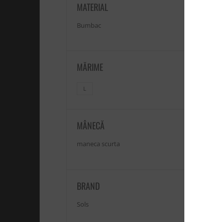
MATERIAL
Bumbac
MĂRIME
L
MÂNECĂ
maneca scurta
BRAND
Sols