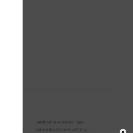
Certificari si Sustenabilitate
e Advertising
Cariere la Update Advertising
✕