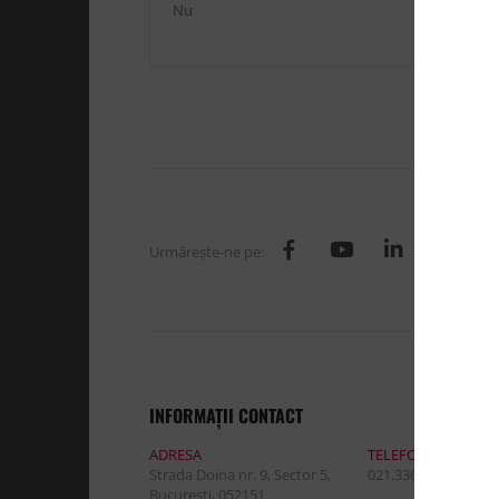
Nu
Urmăreşte-ne pe:
INFORMAŢII CONTACT
ADRESA
TELEFON:
Strada Doina nr. 9, Sector 5,
021.336.03.32
Bucuresti, 052151