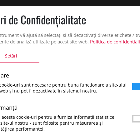
 oferta de pret personalizata pe office@updateadv.ro. Pentru comenzile plasate pe
ri de Confidenţialitate
DUSE
SERVICII PERSONALIZARE
DESPRE NOI
CATALO
strument vă ajută să selectați și să dezactivați diverse etichete / t
nte de analiză utilizate pe acest site web.
Politica de confidențial
Setări
are
cookie-uri sunt necesare pentru buna funcționare a site-ului
tare dupa:
web și nu pot fi dezactivate în sistemul nostru.
rmanţă
 aceste cookie-uri pentru a furniza informații statistice
site-ul nostru - sunt folosite pentru măsurarea și
tățirea performanței.