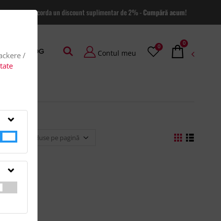
 site va putem acorda un discount suplimentar de 2% -
Cumpără acum!
0
0
AGE
BLOG
Contul meu
rackere /
itate