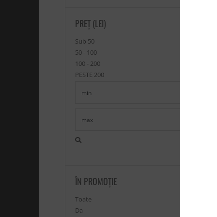
PREȚ (LEI)
Sub 50
50 - 100
100 - 200
PESTE 200
ÎN PROMOŢIE
Toate
Da