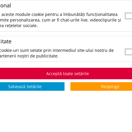
ional
 aceste module cookie pentru a îmbunătăți funcționalitatea
rmite personalizarea, cum ar fi chat-urile live, videoclipurile și
ea rețelelor sociale.
hirt MILO WOMEN
itate
52 lei
13.35 lei
cookie-uri sunt setate prin intermediul site-ului nostru de
/buc
artenerii noștri de publicitate.
t valabil in limita stocului
rn disponibil
 se cumuleaza cu alte
Acceptă toate setările
ounturi
Salvează Setările
Respinge
oc intern:
23
Buc