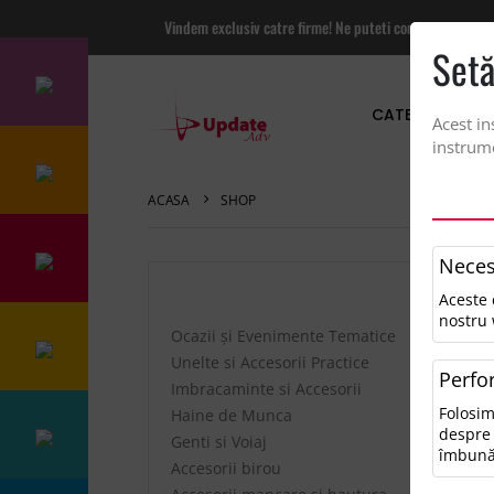
Vindem exclusiv catre firme! Ne puteti contacta pentru
Setă
CATEGORII PRO
Acest in
instrume
ACASA
SHOP
Neces
Aceste 
Sor
nostru 
Ocazii și Evenimente Tematice
Unelte si Accesorii Practice
Perfo
Imbracaminte si Accesorii
Folosim
Haine de Munca
despre 
Genti si Voiaj
îmbună
Accesorii birou