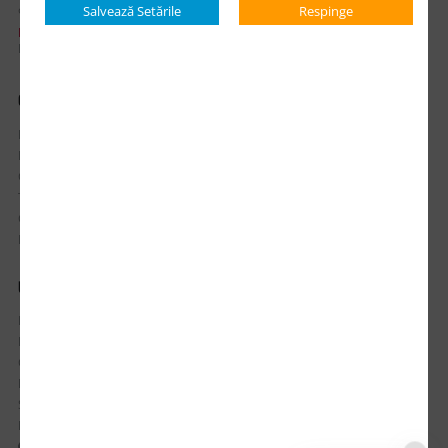
office@updateadv.ro
Salvează Setările
Respinge
PROGRAM DE LUCRU:
Luni-Vineri / 8:30 - 17:30
CONTUL MEU
Istoric comenzi
Mostre si Conditii Retur Marfa
Cum comanzi
Termen de livrare
Costuri de livrare
Politica de returnare a produselor
UTILE
Despre Noi
Echipa Update Advertising
CSR si Implicare sociala
Branduri partenere
Suport dedicat si Intrebari frecvente
BLOG – Promo Tips&Tricks
Setări Politica Cookie