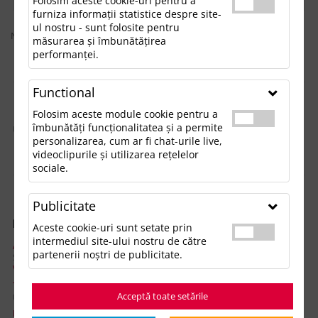
Folosim aceste cookie-uri pentru a
furniza informații statistice despre site-
ul nostru - sunt folosite pentru
Nu sunt rezultate conform căutării dvs
măsurarea și îmbunătățirea
performanței.
Functional
Folosim aceste module cookie pentru a
îmbunătăți funcționalitatea și a permite
Urmăreşte-ne pe:
personalizarea, cum ar fi chat-urile live,
videoclipurile și utilizarea rețelelor
sociale.
Publicitate
INFORMAŢII CONTACT
Aceste cookie-uri sunt setate prin
intermediul site-ului nostru de către
ADRESA
partenerii noștri de publicitate.
Strada Doina nr. 9, Sector 5, Bucuresti, 052151
Vezi pe Harta
TELEFON:
Acceptă toate setările
021.336.03.32
EMAIL: