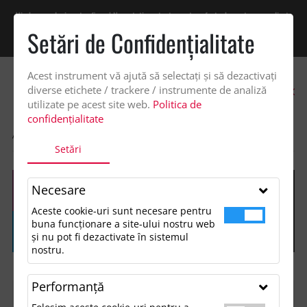
Vindem exclusiv catre firme! Ne puteti contacta pentru oferta de pret personalizata
pe office@updateadv.ro. Pentru comenzile plasate pe site va putem acorda un
Setări de Confidenţialitate
discount suplimentar de 2% -
Cumpără acum!
Acest instrument vă ajută să selectați și să dezactivați
0
diverse etichete / trackere / instrumente de analiză
utilizate pe acest site web.
Politica de
confidențialitate
ACASA
SHOP
Setări
Necesare
Aceste cookie-uri sunt necesare pentru
buna funcționare a site-ului nostru web
și nu pot fi dezactivate în sistemul
nostru.
Performanţă
FILTREAZĂ