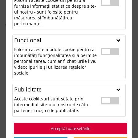
Folosim aceste cookie-uri pentru a
furniza informații statistice despre site-
FILTREAZĂ
ul nostru - sunt folosite pentru
măsurarea și îmbunătățirea
performanței.
Nu sunt rezultate conform căutării dvs
«
1
2
....
33
34
35
36
37
38
39
»
Functional
Folosim aceste module cookie pentru a
îmbunătăți funcționalitatea și a permite
personalizarea, cum ar fi chat-urile live,
GENTI SI VOIAJ PERSONALIZATE PENTRU
videoclipurile și utilizarea rețelelor
sociale.
MEDIUL CORPORATE
Publicitate
Genti si Voiaj personalizate – solutii complete pentru
Aceste cookie-uri sunt setate prin
mobilitate si promovare
intermediul site-ului nostru de către
Categoria Genti si Voiaj de la Update Advertising reuneste produse
partenerii noștri de publicitate.
dedicate companiilor care doresc articole functionale si
personalizabile pentru deplasari, evenimente si campanii
promotionale. Gama este adaptata mediului business si include
solutii pentru transport, organizare si vizibilitate constanta a
Acceptă toate setările
brandului.