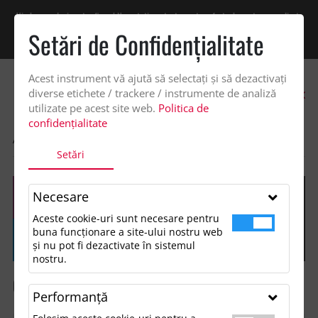
Vindem exclusiv catre firme! Ne puteti contacta pentru oferta de pret personalizata
pe office@updateadv.ro. Pentru comenzile plasate pe site va putem acorda un
Setări de Confidenţialitate
discount suplimentar de 2% -
Cumpără acum!
Acest instrument vă ajută să selectați și să dezactivați
0
diverse etichete / trackere / instrumente de analiză
utilizate pe acest site web.
Politica de
confidențialitate
ACASA
SHOP
GENTI SI VOIAJ
Setări
Necesare
Aceste cookie-uri sunt necesare pentru
buna funcționare a site-ului nostru web
și nu pot fi dezactivate în sistemul
nostru.
Genti si Voiaj
Performanţă