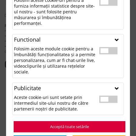
Folosim aceste cookie-uri pentru a
furniza informații statistice despre site-
ul nostru - sunt folosite pentru
0 rezultate pentru: "adelineballpen"
măsurarea și îmbunătățirea
performanței.
Pentru a găsi produsul dorit, încearcă următoarele:
• Verifică dacă ai scris corect termenii.
• Încearcă să foloseşti sinonime.
Functional
• Încearcă din nou, folosind o căutare mai generală.
• Ne poţi contacta telefonic la 021.336.03.32 sau prin email la
Folosim aceste module cookie pentru a
office@updateadv.ro şi te ajutăm să găseşti produsul dorit.
îmbunătăți funcționalitatea și a permite
personalizarea, cum ar fi chat-urile live,
Categorii populare
videoclipurile și utilizarea rețelelor
sociale.
Accesorii birou
Accesorii mancare si bautura
Publicitate
Accesorii Tech si Gadgeturi
Genti si Voiaj
Aceste cookie-uri sunt setate prin
Haine de Munca
intermediul site-ului nostru de către
Imbracaminte si Accesorii
partenerii noștri de publicitate.
Lifestyle si Timp Liber
Ocazii și Evenimente Tematice
Acceptă toate setările