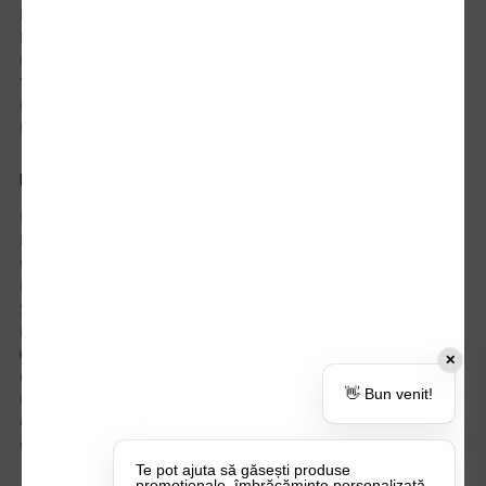
Istoric comenzi
Mostre si Conditii Retur Marfa
Cum comanzi
Termen de livrare
Costuri de livrare
Politica de returnare a produselor
UTILE
Despre Noi
Echipa Update Advertising
CSR si Implicare sociala
Branduri partenere
Suport dedicat si Intrebari frecvente
BLOG – Promo Tips&Tricks
Setări Politica Cookie
✕
Certificari si Sustenabilitate
👋 Bun venit!
Cariere la Update Advertising
CATALOAGE
Contactează-ne
Te pot ajuta să găsești produse
promoționale, îmbrăcăminte personalizată