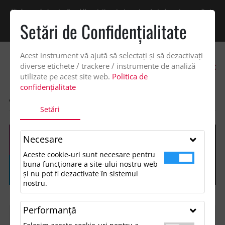
Vindem exclusiv catre firme! Ne puteti contacta pentru oferta de pret personalizata
pe office@updateadv.ro. Pentru comenzile plasate pe site va putem acorda un
Setări de Confidenţialitate
discount suplimentar de 2% -
Cumpără acum!
Acest instrument vă ajută să selectați și să dezactivați
0
diverse etichete / trackere / instrumente de analiză
utilizate pe acest site web.
Politica de
confidențialitate
ACASA
SHOP
Setări
Necesare
Aceste cookie-uri sunt necesare pentru
buna funcționare a site-ului nostru web
și nu pot fi dezactivate în sistemul
nostru.
Performanţă
FILTREAZĂ