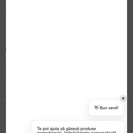
Istoric comenzi
Mostre si Conditii Retur Marfa
Cum comanzi
Termen de livrare
Costuri de livrare
Politica de returnare a produselor
UTILE
Despre Noi
Echipa Update Advertising
CSR si Implicare sociala
Branduri partenere
Suport dedicat si Intrebari frecvente
BLOG – Promo Tips&Tricks
Setări Politica Cookie
✕
Certificari si Sustenabilitate
👋 Bun venit!
Cariere la Update Advertising
CATALOAGE
Contactează-ne
Te pot ajuta să găsești produse
promoționale, îmbrăcăminte personalizată