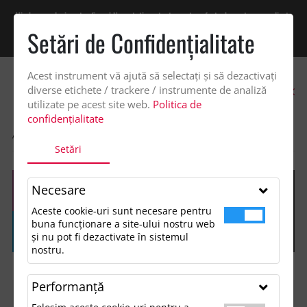
Vindem exclusiv catre firme! Ne puteti contacta pentru oferta de pret personalizata
pe office@updateadv.ro. Pentru comenzile plasate pe site va putem acorda un
Setări de Confidenţialitate
discount suplimentar de 2% -
Cumpără acum!
Acest instrument vă ajută să selectați și să dezactivați
0
diverse etichete / trackere / instrumente de analiză
utilizate pe acest site web.
Politica de
confidențialitate
ACASA
SHOP
Setări
Necesare
Aceste cookie-uri sunt necesare pentru
buna funcționare a site-ului nostru web
și nu pot fi dezactivate în sistemul
nostru.
Performanţă
FILTREAZĂ