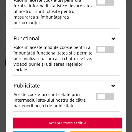
Folosim aceste cookie-uri pentru a
furniza informații statistice despre site-
ul nostru - sunt folosite pentru
0 rezultate pentru: "anchorageconferencebag11l"
măsurarea și îmbunătățirea
performanței.
Pentru a găsi produsul dorit, încearcă următoarele:
• Verifică dacă ai scris corect termenii.
• Încearcă să foloseşti sinonime.
Functional
• Încearcă din nou, folosind o căutare mai generală.
• Ne poţi contacta telefonic la 021.336.03.32 sau prin email la
Folosim aceste module cookie pentru a
office@updateadv.ro şi te ajutăm să găseşti produsul dorit.
îmbunătăți funcționalitatea și a permite
personalizarea, cum ar fi chat-urile live,
Categorii populare
videoclipurile și utilizarea rețelelor
sociale.
Accesorii birou
Accesorii mancare si bautura
Publicitate
Accesorii Tech si Gadgeturi
Genti si Voiaj
Aceste cookie-uri sunt setate prin
Haine de Munca
intermediul site-ului nostru de către
Imbracaminte si Accesorii
partenerii noștri de publicitate.
Lifestyle si Timp Liber
Ocazii și Evenimente Tematice
Acceptă toate setările