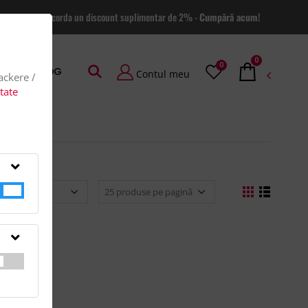
 site va putem acorda un discount suplimentar de 2% -
Cumpără acum!
0
0
AGE
BLOG
Contul meu
rackere /
itate