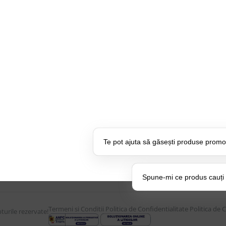
CONTUL MEU
UTILE
Istoric comenzi
Despre Noi
Mostre si Conditii Retur
Echipa Updat
Marfa
CSR si Implic
Cum comanzi
Branduri pa
U:
17:30
Termen de livrare
Suport dedica
Costuri de livrare
frecvente
Te pot ajuta să găsești produse promo
Politica de returnare a
BLOG – Prom
produselor
Setări Pol
Spune-mi ce produs cauți și
Termeni si Conditii
Politica de Confidentialitate
Politica de 
urile rezervate!