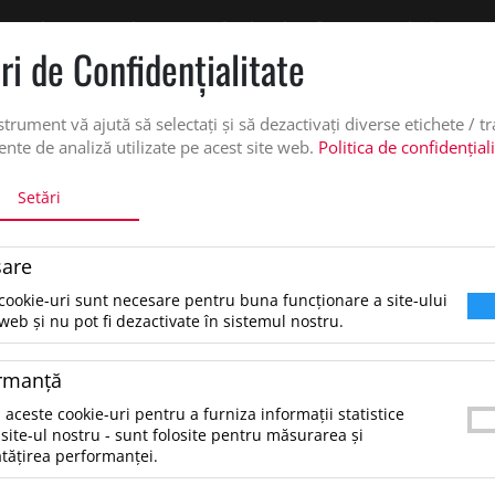
 oferta de pret personalizata pe office@updateadv.ro. Pentru comenzile plasate pe
ri de Confidenţialitate
DUSE
SERVICII PERSONALIZARE
DESPRE NOI
CATALO
strument vă ajută să selectați și să dezactivați diverse etichete / t
nte de analiză utilizate pe acest site web.
Politica de confidențial
Setări
are
cookie-uri sunt necesare pentru buna funcționare a site-ului
tare dupa:
web și nu pot fi dezactivate în sistemul nostru.
rmanţă
ezultate pentru: "baselineplus650mlshakerbottle"
 aceste cookie-uri pentru a furniza informații statistice
tru a găsi produsul dorit, încearcă următoarele:
site-ul nostru - sunt folosite pentru măsurarea și
erifică dacă ai scris corect termenii.
tățirea performanței.
ncearcă să foloseşti sinonime.
ncearcă din nou, folosind o căutare mai generală.