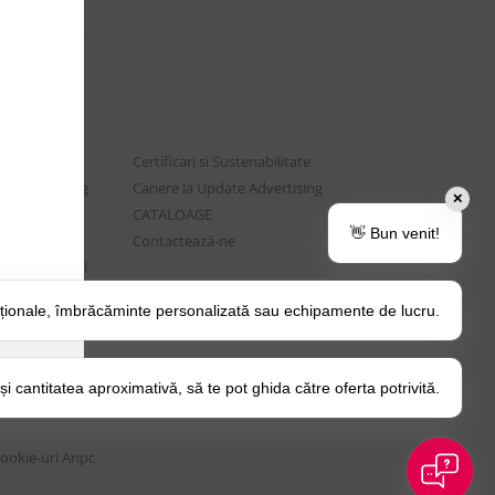
Certificari si Sustenabilitate
e Advertising
Cariere la Update Advertising
✕
are sociala
CATALOAGE
👋 Bun venit!
rtenere
Contactează-ne
t si Intrebari
ționale, îmbrăcăminte personalizată sau echipamente de lucru.
o Tips&Tricks
itica Cookie
 cantitatea aproximativă, să te pot ghida către oferta potrivită.
Cookie-uri
Anpc