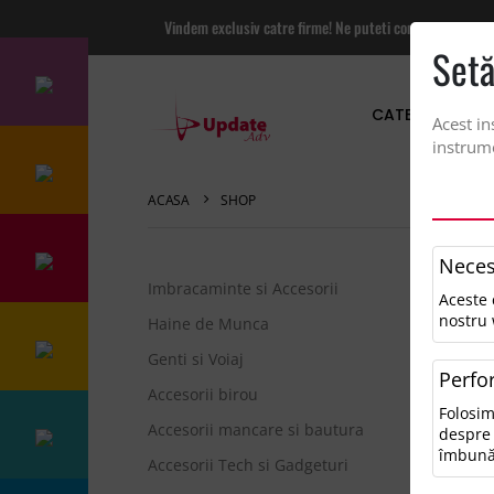
Vindem exclusiv catre firme! Ne puteti contacta pentru
Setă
CATEGORII PRO
Acest in
instrume
ACASA
SHOP
Neces
Imbracaminte si Accesorii
Aceste 
Sor
nostru 
Haine de Munca
Genti si Voiaj
Perfo
0 r
Accesorii birou
Folosim
Pen
Accesorii mancare si bautura
despre 
• V
îmbună
Accesorii Tech si Gadgeturi
• Î
• Î