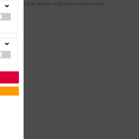
updateadv.ro şi te ajutăm să găseşti produsul dorit.