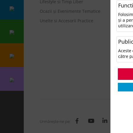
Lifestyle si Timp Liber
• N
Funct
Ocazii și Evenimente Tematice
Ca
Folosim
și a pe
Unelte si Accesorii Practice
utilizar
A
A
Public
A
Ge
Aceste 
H
către p
I
L
O
T
Urmăreşte-ne pe: