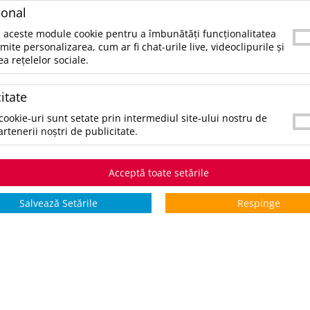
e poţi contacta telefonic la 021.336.03.32 sau prin email la office@
ional
tegorii populare
 aceste module cookie pentru a îmbunătăți funcționalitatea
rmite personalizarea, cum ar fi chat-urile live, videoclipurile și
ea rețelelor sociale.
ccesorii birou
ccesorii mancare si bautura
itate
ccesorii Tech si Gadgeturi
nti si Voiaj
cookie-uri sunt setate prin intermediul site-ului nostru de
aine de Munca
artenerii noștri de publicitate.
mbracaminte si Accesorii
ifestyle si Timp Liber
cazii și Evenimente
Acceptă toate setările
ematice
Salvează Setările
Respinge