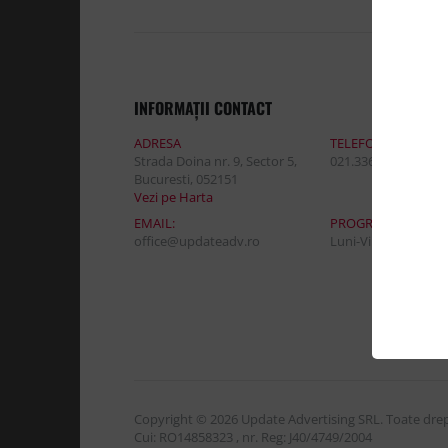
INFORMAŢII CONTACT
ADRESA
TELEFON:
Strada Doina nr. 9, Sector 5,
021.336.03.32
Bucuresti, 052151
Vezi pe Harta
EMAIL:
PROGRAM DE LUCR
office@updateadv.ro
Luni-Vineri / 8:30 - 
Copyright © 2026 Update Advertising SRL. Toate drept
Cui: RO14858323 , nr. Reg: J40/4749/2004