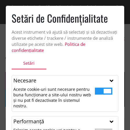
Vindem exclusiv catre firme! Ne puteti contacta pentru oferta de pret personalizata
pe office@updateadv.ro. Pentru comenzile plasate pe site va putem acorda un
Setări de Confidenţialitate
discount suplimentar de 2% -
Cumpără acum!
Acest instrument vă ajută să selectați și să dezactivați
0
diverse etichete / trackere / instrumente de analiză
utilizate pe acest site web.
Politica de
confidențialitate
ACASA
SHOP
Setări
Necesare
Aceste cookie-uri sunt necesare pentru
buna funcționare a site-ului nostru web
și nu pot fi dezactivate în sistemul
nostru.
Performanţă
FILTREAZĂ