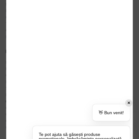
Istoric comenzi
Mostre si Conditii Retur Marfa
Cum comanzi
Termen de livrare
Costuri de livrare
Politica de returnare a produselor
UTILE
Despre Noi
Echipa Update Advertising
CSR si Implicare sociala
Branduri partenere
Suport dedicat si Intrebari frecvente
BLOG – Promo Tips&Tricks
Setări Politica Cookie
✕
Certificari si Sustenabilitate
👋 Bun venit!
Cariere la Update Advertising
CATALOAGE
Contactează-ne
Te pot ajuta să găsești produse
promoționale, îmbrăcăminte personalizată