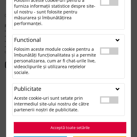
Folosim aceste cookie-uri pentru a
furniza informații statistice despre site-
ul nostru - sunt folosite pentru
0 rezultate pentru: "blocnotescorylus"
măsurarea și îmbunătățirea
performanței.
Pentru a găsi produsul dorit, încearcă următoarele:
• Verifică dacă ai scris corect termenii.
• Încearcă să foloseşti sinonime.
Functional
• Încearcă din nou, folosind o căutare mai generală.
• Ne poţi contacta telefonic la 021.336.03.32 sau prin email la
Folosim aceste module cookie pentru a
office@updateadv.ro şi te ajutăm să găseşti produsul dorit.
îmbunătăți funcționalitatea și a permite
personalizarea, cum ar fi chat-urile live,
Categorii populare
videoclipurile și utilizarea rețelelor
sociale.
Accesorii birou
Accesorii mancare si bautura
Publicitate
Accesorii Tech si Gadgeturi
Genti si Voiaj
Aceste cookie-uri sunt setate prin
Haine de Munca
intermediul site-ului nostru de către
Imbracaminte si Accesorii
partenerii noștri de publicitate.
Lifestyle si Timp Liber
Ocazii și Evenimente Tematice
Acceptă toate setările