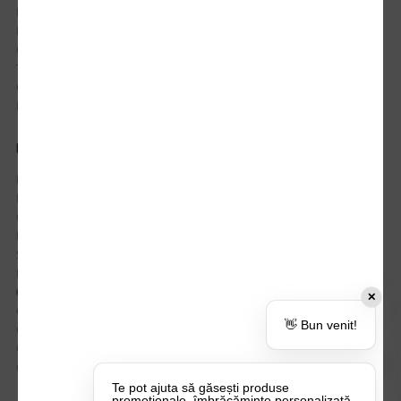
Istoric comenzi
Mostre si Conditii Retur Marfa
Cum comanzi
Termen de livrare
Costuri de livrare
Politica de returnare a produselor
UTILE
Despre Noi
Echipa Update Advertising
CSR si Implicare sociala
Branduri partenere
Suport dedicat si Intrebari frecvente
BLOG – Promo Tips&Tricks
Setări Politica Cookie
✕
Certificari si Sustenabilitate
👋 Bun venit!
Cariere la Update Advertising
CATALOAGE
Contactează-ne
Te pot ajuta să găsești produse
promoționale, îmbrăcăminte personalizată