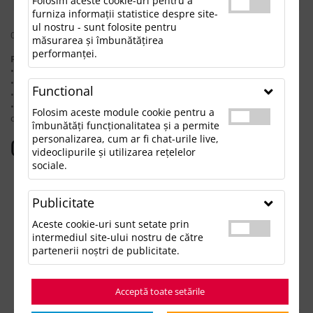
Folosim aceste cookie-uri pentru a
furniza informații statistice despre site-
ul nostru - sunt folosite pentru
0 rezultate pentru: "claudiesetblack"
măsurarea și îmbunătățirea
performanței.
Pentru a găsi produsul dorit, încearcă următoarele:
• Verifică dacă ai scris corect termenii.
• Încearcă să foloseşti sinonime.
Functional
• Încearcă din nou, folosind o căutare mai generală.
• Ne poţi contacta telefonic la 021.336.03.32 sau prin email la
Folosim aceste module cookie pentru a
office@updateadv.ro şi te ajutăm să găseşti produsul dorit.
îmbunătăți funcționalitatea și a permite
personalizarea, cum ar fi chat-urile live,
Categorii populare
videoclipurile și utilizarea rețelelor
sociale.
Accesorii birou
Accesorii mancare si bautura
Publicitate
Accesorii Tech si Gadgeturi
Genti si Voiaj
Aceste cookie-uri sunt setate prin
Haine de Munca
intermediul site-ului nostru de către
Imbracaminte si Accesorii
partenerii noștri de publicitate.
Lifestyle si Timp Liber
Ocazii și Evenimente Tematice
Acceptă toate setările