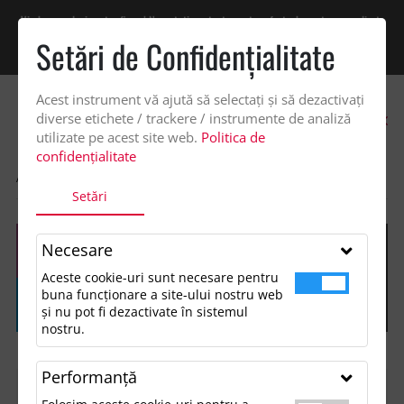
Vindem exclusiv catre firme! Ne puteti contacta pentru oferta de pret personalizata
pe office@updateadv.ro. Pentru comenzile plasate pe site va putem acorda un
Setări de Confidenţialitate
discount suplimentar de 2% -
Cumpără acum!
Acest instrument vă ajută să selectați și să dezactivați
0
diverse etichete / trackere / instrumente de analiză
utilizate pe acest site web.
Politica de
confidențialitate
ACASA
SHOP
Setări
Necesare
Aceste cookie-uri sunt necesare pentru
buna funcționare a site-ului nostru web
și nu pot fi dezactivate în sistemul
nostru.
Performanţă
FILTREAZĂ