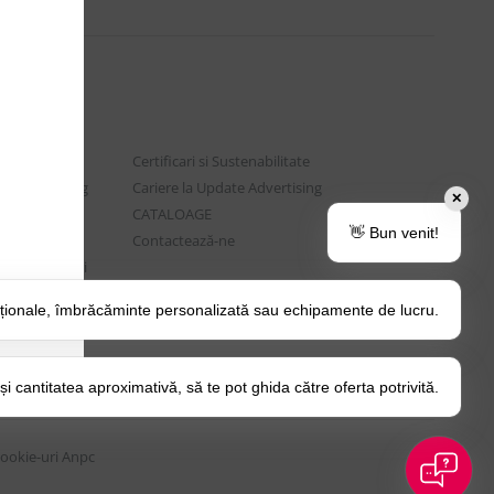
Certificari si Sustenabilitate
e Advertising
Cariere la Update Advertising
✕
are sociala
CATALOAGE
👋 Bun venit!
rtenere
Contactează-ne
t si Intrebari
ționale, îmbrăcăminte personalizată sau echipamente de lucru.
o Tips&Tricks
itica Cookie
 cantitatea aproximativă, să te pot ghida către oferta potrivită.
Cookie-uri
Anpc