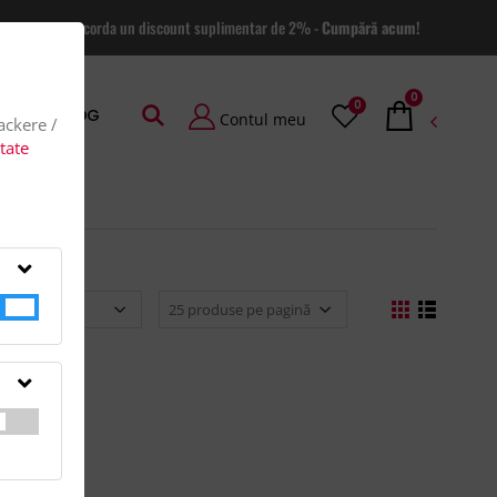
 site va putem acorda un discount suplimentar de 2% -
Cumpără acum!
0
0
AGE
BLOG
Contul meu
rackere /
itate