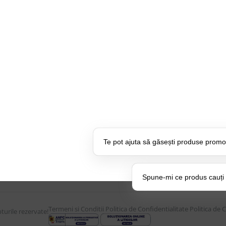
CONTUL MEU
UTILE
Istoric comenzi
Despre Noi
Mostre si Conditii Retur
Echipa Updat
Marfa
CSR si Implic
Cum comanzi
Branduri pa
U:
17:30
Termen de livrare
Suport dedica
Costuri de livrare
frecvente
Te pot ajuta să găsești produse promo
Politica de returnare a
BLOG – Prom
produselor
Setări Pol
Spune-mi ce produs cauți și
Termeni si Conditii
Politica de Confidentialitate
Politica de 
urile rezervate!