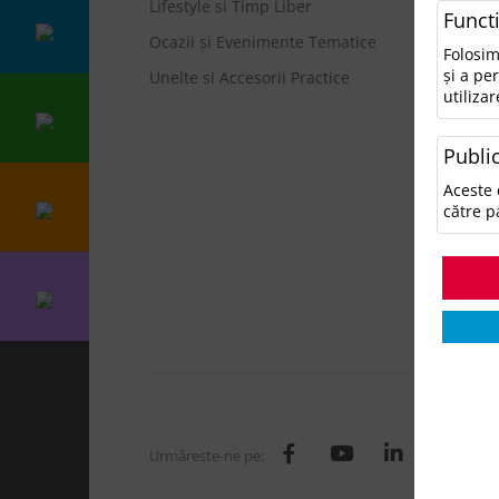
Lifestyle si Timp Liber
• N
Funct
Ocazii și Evenimente Tematice
Ca
Folosim
și a pe
Unelte si Accesorii Practice
utilizar
A
A
Public
A
Ge
Aceste 
H
către p
I
L
O
T
Urmăreşte-ne pe: