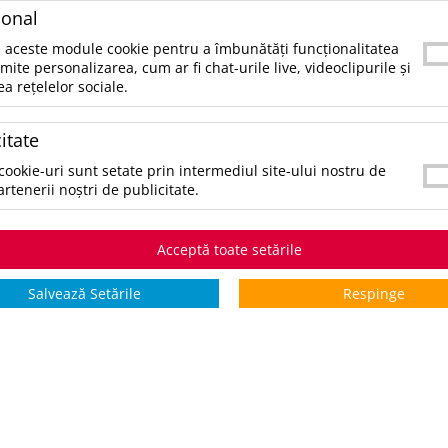
e poţi contacta telefonic la 021.336.03.32 sau prin email la office@
ional
tegorii populare
 aceste module cookie pentru a îmbunătăți funcționalitatea
rmite personalizarea, cum ar fi chat-urile live, videoclipurile și
ea rețelelor sociale.
ccesorii birou
ccesorii mancare si bautura
itate
ccesorii Tech si Gadgeturi
nti si Voiaj
cookie-uri sunt setate prin intermediul site-ului nostru de
aine de Munca
artenerii noștri de publicitate.
mbracaminte si Accesorii
ifestyle si Timp Liber
cazii și Evenimente
Acceptă toate setările
ematice
Salvează Setările
Respinge