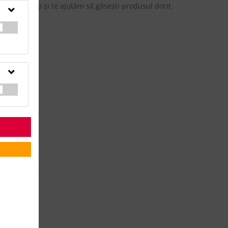
updateadv.ro şi te ajutăm să găseşti produsul dorit.