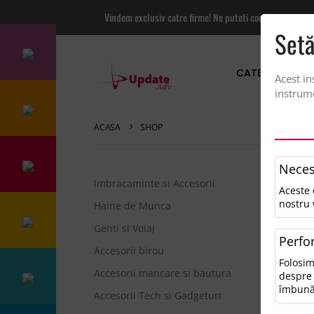
Vindem exclusiv catre firme! Ne puteti contacta pentru
Setă
CATEGORII PRO
Acest in
instrume
ACASA
SHOP
Neces
Imbracaminte si Accesorii
Aceste 
Sor
nostru 
Haine de Munca
Genti si Voiaj
Perfo
0 r
Accesorii birou
Folosim
Pen
Accesorii mancare si bautura
despre 
• V
îmbună
Accesorii Tech si Gadgeturi
• Î
• Î