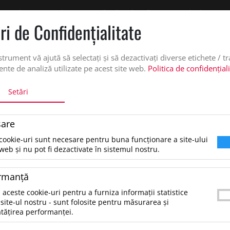
 oferta de pret personalizata pe office@updateadv.ro. Pentru comenzile plasate pe
ri de Confidenţialitate
DUSE
SERVICII PERSONALIZARE
DESPRE NOI
CATALO
strument vă ajută să selectați și să dezactivați diverse etichete / t
nte de analiză utilizate pe acest site web.
Politica de confidențial
Setări
are
cookie-uri sunt necesare pentru buna funcționare a site-ului
tare dupa:
web și nu pot fi dezactivate în sistemul nostru.
rmanţă
ezultate pentru: "costumimpermeabilsetnylon"
 aceste cookie-uri pentru a furniza informații statistice
tru a găsi produsul dorit, încearcă următoarele:
site-ul nostru - sunt folosite pentru măsurarea și
erifică dacă ai scris corect termenii.
tățirea performanței.
ncearcă să foloseşti sinonime.
ncearcă din nou, folosind o căutare mai generală.