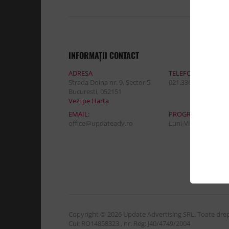
INFORMAŢII CONTACT
ADRESA
TELEFON:
Strada Doina nr. 9, Sector 5,
021.336.03.32
Bucuresti, 052151
Vezi pe Harta
EMAIL:
PROGRAM DE LUCR
office@updateadv.ro
Luni-Vineri / 8:30 - 
Copyright © 2026 Update Advertising SRL. Toate drept
Cui: RO14858323 , nr. Reg: J40/4749/2004