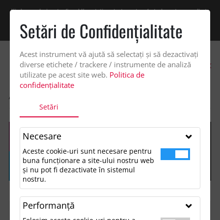
Vindem exclusiv catre firme! Ne puteti contacta pentru oferta de pret personalizata
pe office@updateadv.ro. Pentru comenzile plasate pe site va putem acorda un
Setări de Confidenţialitate
discount suplimentar de 2% -
Cumpără acum!
Acest instrument vă ajută să selectați și să dezactivați
0
diverse etichete / trackere / instrumente de analiză
utilizate pe acest site web.
Politica de
confidențialitate
ACASA
SHOP
Setări
Necesare
Aceste cookie-uri sunt necesare pentru
buna funcționare a site-ului nostru web
și nu pot fi dezactivate în sistemul
nostru.
Performanţă
FILTREAZĂ