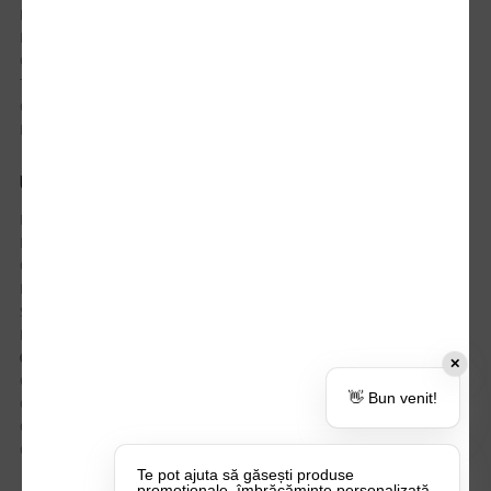
Istoric comenzi
Mostre si Conditii Retur Marfa
Cum comanzi
Termen de livrare
Costuri de livrare
Politica de returnare a produselor
UTILE
Despre Noi
Echipa Update Advertising
CSR si Implicare sociala
Branduri partenere
Suport dedicat si Intrebari frecvente
BLOG – Promo Tips&Tricks
Setări Politica Cookie
✕
Certificari si Sustenabilitate
👋 Bun venit!
Cariere la Update Advertising
CATALOAGE
Contactează-ne
Te pot ajuta să găsești produse
promoționale, îmbrăcăminte personalizată