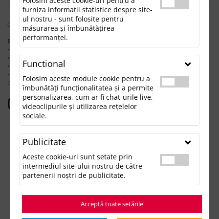
Folosim aceste cookie-uri pentru a
furniza informații statistice despre site-
ul nostru - sunt folosite pentru
0 rezultate pentru: "fleecewomengloveswithelasticcuffsonesize"
măsurarea și îmbunătățirea
performanței.
Pentru a găsi produsul dorit, încearcă următoarele:
• Verifică dacă ai scris corect termenii.
• Încearcă să foloseşti sinonime.
Functional
• Încearcă din nou, folosind o căutare mai generală.
• Ne poţi contacta telefonic la 021.336.03.32 sau prin email la
Folosim aceste module cookie pentru a
office@updateadv.ro şi te ajutăm să găseşti produsul dorit.
îmbunătăți funcționalitatea și a permite
personalizarea, cum ar fi chat-urile live,
Categorii populare
videoclipurile și utilizarea rețelelor
sociale.
Accesorii birou
Accesorii mancare si bautura
Publicitate
Accesorii Tech si Gadgeturi
Genti si Voiaj
Aceste cookie-uri sunt setate prin
Haine de Munca
intermediul site-ului nostru de către
Imbracaminte si Accesorii
partenerii noștri de publicitate.
Lifestyle si Timp Liber
Ocazii și Evenimente Tematice
Acceptă toate setările