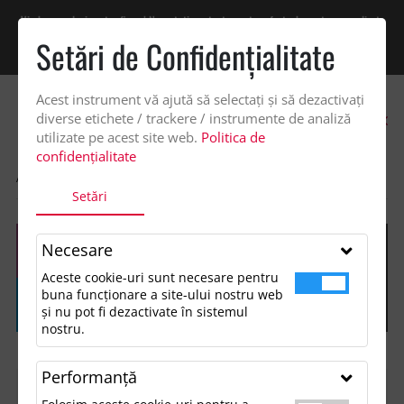
Vindem exclusiv catre firme! Ne puteti contacta pentru oferta de pret personalizata
pe office@updateadv.ro. Pentru comenzile plasate pe site va putem acorda un
Setări de Confidenţialitate
discount suplimentar de 2% -
Cumpără acum!
Acest instrument vă ajută să selectați și să dezactivați
0
diverse etichete / trackere / instrumente de analiză
utilizate pe acest site web.
Politica de
confidențialitate
ACASA
SHOP
Setări
Necesare
Aceste cookie-uri sunt necesare pentru
buna funcționare a site-ului nostru web
și nu pot fi dezactivate în sistemul
nostru.
Performanţă
FILTREAZĂ