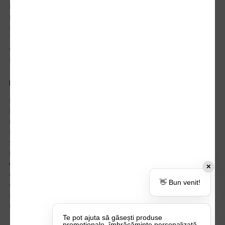
Istoric comenzi
Mostre si Conditii Retur Marfa
Cum comanzi
Termen de livrare
Costuri de livrare
Politica de returnare a produselor
UTILE
Despre Noi
Echipa Update Advertising
CSR si Implicare sociala
Branduri partenere
Suport dedicat si Intrebari frecvente
BLOG – Promo Tips&Tricks
Setări Politica Cookie
✕
Certificari si Sustenabilitate
👋 Bun venit!
Cariere la Update Advertising
CATALOAGE
Contactează-ne
Te pot ajuta să găsești produse
promoționale, îmbrăcăminte personalizată