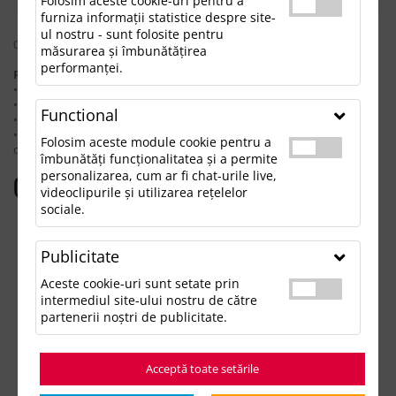
Folosim aceste cookie-uri pentru a
furniza informații statistice despre site-
ul nostru - sunt folosite pentru
0 rezultate pentru: "geantadocumenteverse"
măsurarea și îmbunătățirea
performanței.
Pentru a găsi produsul dorit, încearcă următoarele:
• Verifică dacă ai scris corect termenii.
• Încearcă să foloseşti sinonime.
Functional
• Încearcă din nou, folosind o căutare mai generală.
• Ne poţi contacta telefonic la 021.336.03.32 sau prin email la
Folosim aceste module cookie pentru a
office@updateadv.ro şi te ajutăm să găseşti produsul dorit.
îmbunătăți funcționalitatea și a permite
personalizarea, cum ar fi chat-urile live,
Categorii populare
videoclipurile și utilizarea rețelelor
sociale.
Accesorii birou
Accesorii mancare si bautura
Publicitate
Accesorii Tech si Gadgeturi
Genti si Voiaj
Aceste cookie-uri sunt setate prin
Haine de Munca
intermediul site-ului nostru de către
Imbracaminte si Accesorii
partenerii noștri de publicitate.
Lifestyle si Timp Liber
Ocazii și Evenimente Tematice
Acceptă toate setările