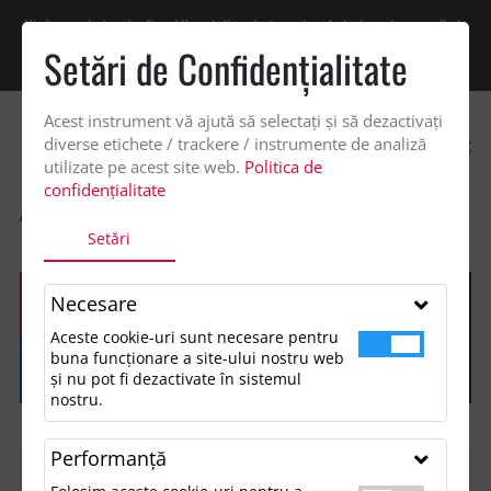
Vindem exclusiv catre firme! Ne puteti contacta pentru oferta de pret personalizata
pe office@updateadv.ro. Pentru comenzile plasate pe site va putem acorda un
Setări de Confidenţialitate
discount suplimentar de 2% -
Cumpără acum!
Acest instrument vă ajută să selectați și să dezactivați
0
diverse etichete / trackere / instrumente de analiză
utilizate pe acest site web.
Politica de
confidențialitate
ACASA
SHOP
Setări
Necesare
Aceste cookie-uri sunt necesare pentru
buna funcționare a site-ului nostru web
și nu pot fi dezactivate în sistemul
nostru.
Performanţă
FILTREAZĂ