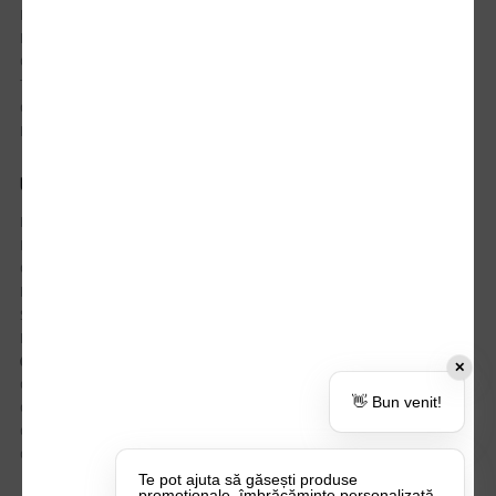
Istoric comenzi
Mostre si Conditii Retur Marfa
Cum comanzi
Termen de livrare
Costuri de livrare
Politica de returnare a produselor
UTILE
Despre Noi
Echipa Update Advertising
CSR si Implicare sociala
Branduri partenere
Suport dedicat si Intrebari frecvente
BLOG – Promo Tips&Tricks
Setări Politica Cookie
✕
Certificari si Sustenabilitate
👋 Bun venit!
Cariere la Update Advertising
CATALOAGE
Contactează-ne
Te pot ajuta să găsești produse
promoționale, îmbrăcăminte personalizată