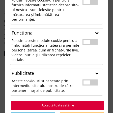
Folosim aceste cookie-uri pentru a
furniza informații statistice despre site-
ul nostru - sunt folosite pentru
0 rezultate pentru: "h2oactiveecobigbase1litrefliplidsportbottle"
măsurarea și îmbunătățirea
performanței.
Pentru a găsi produsul dorit, încearcă următoarele:
• Verifică dacă ai scris corect termenii.
• Încearcă să foloseşti sinonime.
Functional
• Încearcă din nou, folosind o căutare mai generală.
• Ne poţi contacta telefonic la 021.336.03.32 sau prin email la
Folosim aceste module cookie pentru a
office@updateadv.ro şi te ajutăm să găseşti produsul dorit.
îmbunătăți funcționalitatea și a permite
personalizarea, cum ar fi chat-urile live,
Categorii populare
videoclipurile și utilizarea rețelelor
sociale.
Accesorii birou
Accesorii mancare si bautura
Publicitate
Accesorii Tech si Gadgeturi
Genti si Voiaj
Aceste cookie-uri sunt setate prin
Haine de Munca
intermediul site-ului nostru de către
Imbracaminte si Accesorii
partenerii noștri de publicitate.
Lifestyle si Timp Liber
Ocazii și Evenimente Tematice
Acceptă toate setările