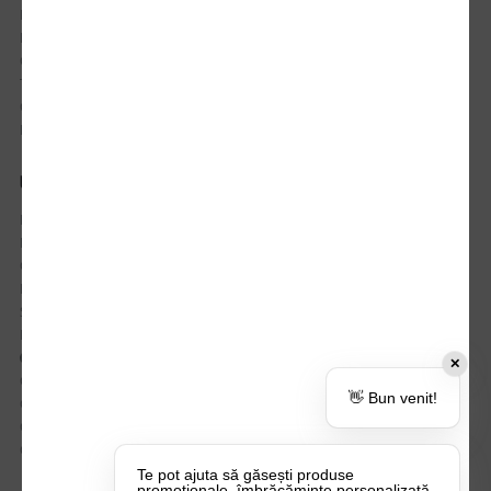
Istoric comenzi
Mostre si Conditii Retur Marfa
Cum comanzi
Termen de livrare
Costuri de livrare
Politica de returnare a produselor
UTILE
Despre Noi
Echipa Update Advertising
CSR si Implicare sociala
Branduri partenere
Suport dedicat si Intrebari frecvente
BLOG – Promo Tips&Tricks
Setări Politica Cookie
✕
Certificari si Sustenabilitate
👋 Bun venit!
Cariere la Update Advertising
CATALOAGE
Contactează-ne
Te pot ajuta să găsești produse
promoționale, îmbrăcăminte personalizată