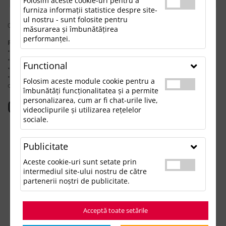
Folosim aceste cookie-uri pentru a
furniza informații statistice despre site-
ul nostru - sunt folosite pentru
0 rezultate pentru: "h2otempo700mlsticlasportcucapacflipsiinfuzor"
măsurarea și îmbunătățirea
performanței.
Pentru a găsi produsul dorit, încearcă următoarele:
• Verifică dacă ai scris corect termenii.
• Încearcă să foloseşti sinonime.
Functional
• Încearcă din nou, folosind o căutare mai generală.
• Ne poţi contacta telefonic la 021.336.03.32 sau prin email la
Folosim aceste module cookie pentru a
office@updateadv.ro şi te ajutăm să găseşti produsul dorit.
îmbunătăți funcționalitatea și a permite
personalizarea, cum ar fi chat-urile live,
Categorii populare
videoclipurile și utilizarea rețelelor
sociale.
Accesorii birou
Accesorii mancare si bautura
Publicitate
Accesorii Tech si Gadgeturi
Genti si Voiaj
Aceste cookie-uri sunt setate prin
Haine de Munca
intermediul site-ului nostru de către
Imbracaminte si Accesorii
partenerii noștri de publicitate.
Lifestyle si Timp Liber
Ocazii și Evenimente Tematice
Acceptă toate setările