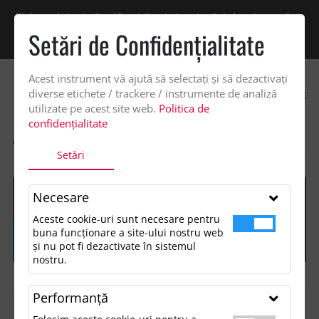
Vindem exclusiv catre firme! Ne puteti contacta pentru oferta de pret personalizata
pe office@updateadv.ro. Pentru comenzile plasate pe site va putem acorda un
Setări de Confidenţialitate
discount suplimentar de 2% -
Cumpără acum!
Acest instrument vă ajută să selectați și să dezactivați
0
diverse etichete / trackere / instrumente de analiză
utilizate pe acest site web.
Politica de
confidențialitate
ACASA
SHOP
Setări
Necesare
Aceste cookie-uri sunt necesare pentru
buna funcționare a site-ului nostru web
și nu pot fi dezactivate în sistemul
nostru.
Performanţă
FILTREAZĂ