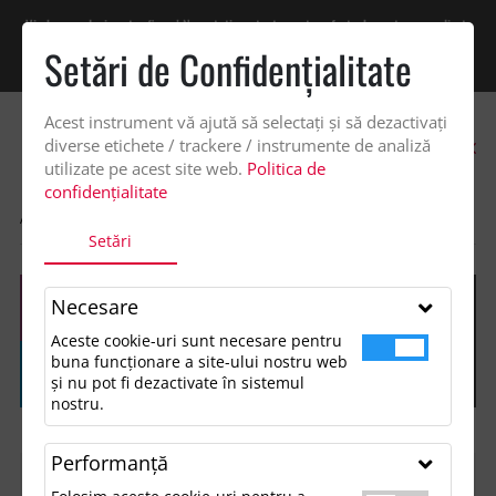
Vindem exclusiv catre firme! Ne puteti contacta pentru oferta de pret personalizata
pe office@updateadv.ro. Pentru comenzile plasate pe site va putem acorda un
Setări de Confidenţialitate
discount suplimentar de 2% -
Cumpără acum!
Acest instrument vă ajută să selectați și să dezactivați
0
diverse etichete / trackere / instrumente de analiză
utilizate pe acest site web.
Politica de
confidențialitate
ACASA
SHOP
Setări
Necesare
Aceste cookie-uri sunt necesare pentru
buna funcționare a site-ului nostru web
și nu pot fi dezactivate în sistemul
nostru.
Performanţă
FILTREAZĂ