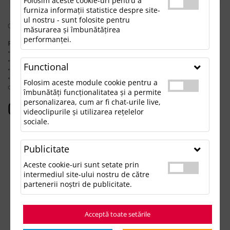
Folosim aceste cookie-uri pentru a
furniza informații statistice despre site-
ul nostru - sunt folosite pentru
0 rezultate pentru: "hanoracsoulmen"
măsurarea și îmbunătățirea
performanței.
Pentru a găsi produsul dorit, încearcă următoarele:
• Verifică dacă ai scris corect termenii.
• Încearcă să foloseşti sinonime.
Functional
• Încearcă din nou, folosind o căutare mai generală.
• Ne poţi contacta telefonic la 021.336.03.32 sau prin email la
Folosim aceste module cookie pentru a
office@updateadv.ro şi te ajutăm să găseşti produsul dorit.
îmbunătăți funcționalitatea și a permite
personalizarea, cum ar fi chat-urile live,
Categorii populare
videoclipurile și utilizarea rețelelor
sociale.
Accesorii birou
Accesorii mancare si bautura
Publicitate
Accesorii Tech si Gadgeturi
Genti si Voiaj
Aceste cookie-uri sunt setate prin
Haine de Munca
intermediul site-ului nostru de către
Imbracaminte si Accesorii
partenerii noștri de publicitate.
Lifestyle si Timp Liber
Ocazii și Evenimente Tematice
Acceptă toate setările