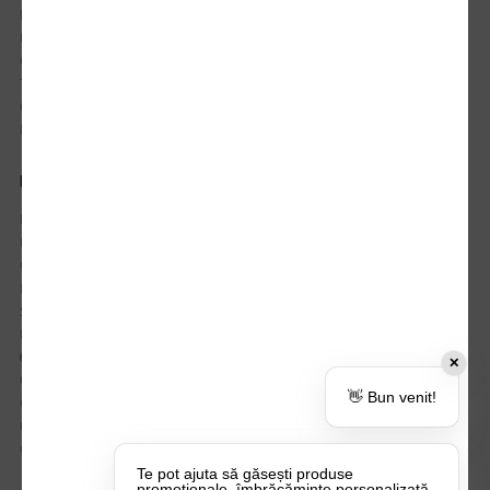
Istoric comenzi
Mostre si Conditii Retur Marfa
Cum comanzi
Termen de livrare
Costuri de livrare
Politica de returnare a produselor
UTILE
Despre Noi
Echipa Update Advertising
CSR si Implicare sociala
Branduri partenere
Suport dedicat si Intrebari frecvente
BLOG – Promo Tips&Tricks
Setări Politica Cookie
✕
Certificari si Sustenabilitate
👋 Bun venit!
Cariere la Update Advertising
CATALOAGE
Contactează-ne
Te pot ajuta să găsești produse
promoționale, îmbrăcăminte personalizată